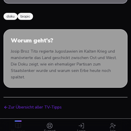
doku
biopic
Worum geht's?
Josip Broz Tito regierte Jugoslawien im Kalten Krieg und
manövrierte das Land geschickt zwischen Ost und West.
Die Doku zeigt, wie ein ehemaliger Partisan zum
Staatslenker wurde und warum sein Erbe heute noch
spaltet.
Zur Übersicht aller TV-Tipps