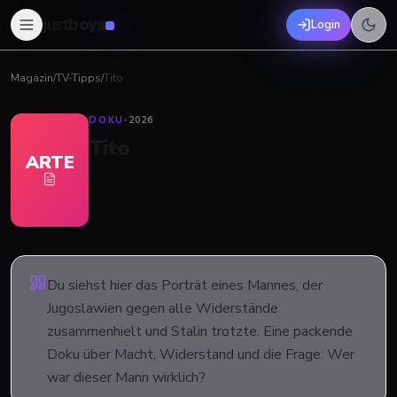
just
boys
Login
Magazin
/
TV-Tipps
/
Tito
DOKU
·
2026
Tito
ARTE
Du siehst hier das Porträt eines Mannes, der
Jugoslawien gegen alle Widerstände
zusammenhielt und Stalin trotzte. Eine packende
Doku über Macht, Widerstand und die Frage: Wer
war dieser Mann wirklich?