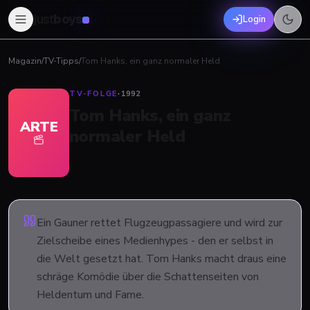
just
boys
Login
Magazin
/
TV-Tipps
/
Tom Hanks, ein ganz normaler Held
TV-FOLGE
·
1992
Tom Hanks, ein ganz
ARTE
normaler Held
Ein Gauner rettet Flugzeugpassagiere und wird zur
Zielscheibe eines Medienhypes - den er selbst in
die Welt gesetzt hat. Tom Hanks macht draus eine
schräge Komödie über die Schattenseiten von
Heldentum und Fame.