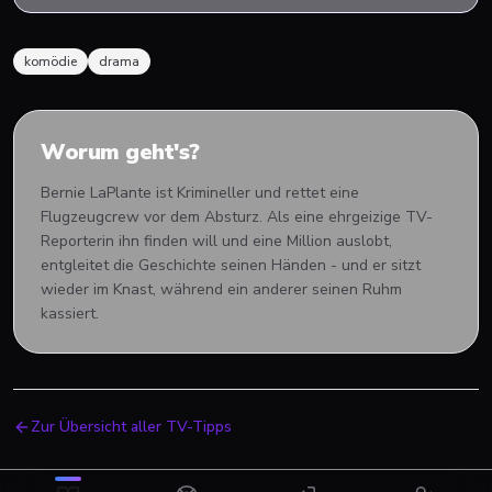
komödie
drama
Worum geht's?
Bernie LaPlante ist Krimineller und rettet eine
Flugzeugcrew vor dem Absturz. Als eine ehrgeizige TV-
Reporterin ihn finden will und eine Million auslobt,
entgleitet die Geschichte seinen Händen - und er sitzt
wieder im Knast, während ein anderer seinen Ruhm
kassiert.
Zur Übersicht aller TV-Tipps