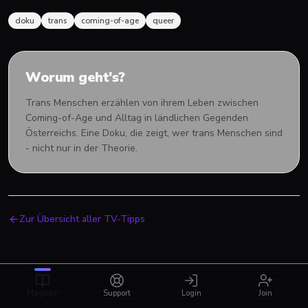
doku
trans
coming-of-age
queer
Worum geht's?
Trans Menschen erzählen von ihrem Leben zwischen
Coming-of-Age und Alltag in ländlichen Gegenden
Österreichs. Eine Doku, die zeigt, wer trans Menschen sind
- nicht nur in der Theorie.
Zur Übersicht aller TV-Tipps
Magazin
Support
Login
Join