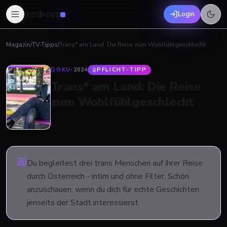
just
boys
Login
Magazin
/
TV-Tipps
/
Trans* am Land: Die Reise zum Wohlfühlgeschlecht
DOKU
·
2024
PFLICHT-TIPP
Trans* am Land: Die Reise
zum Wohlfühlgeschlecht
Du begleitest drei trans Menschen auf ihrer Reise
durch Österreich - intim und ohne Filter. Schön
anzuschauen, wenn du dich für echte Geschichten
jenseits der Stadt interessierst.