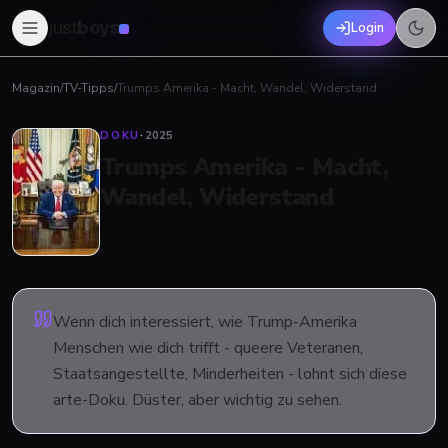
just
boys
Login
Magazin
/
TV-Tipps
/
Trumps Amerika - Macht, Wandel, Widerstand
DOKU
·
2025
Trumps Amerika - Macht,
Wandel, Widerstand
Wenn dich interessiert, wie Trump-Amerika
Menschen wie dich trifft - queere Veteranen,
Staatsangestellte, Minderheiten - lohnt sich diese
arte-Doku. Düster, aber wichtig zu sehen.