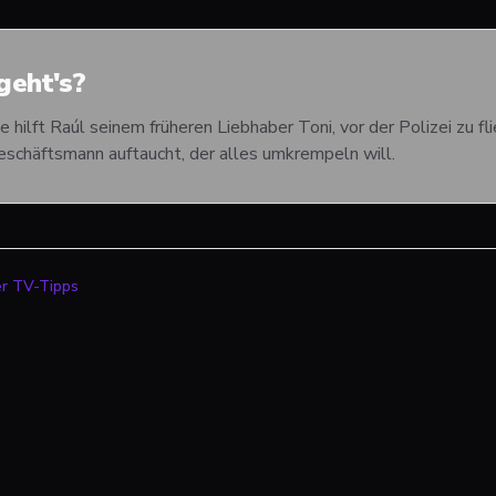
eht's?
ge hilft Raúl seinem früheren Liebhaber Toni, vor der Polizei zu f
eschäftsmann auftaucht, der alles umkrempeln will.
er TV-Tipps