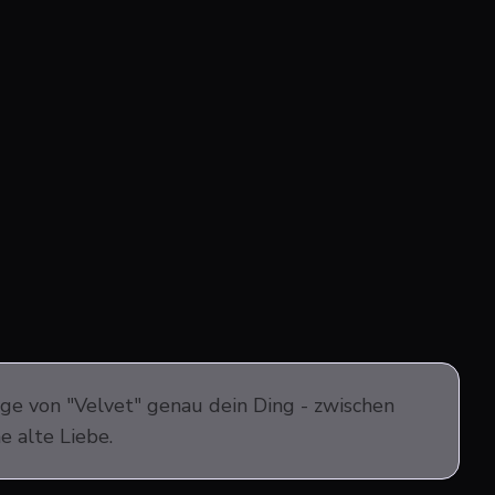
lge von "Velvet" genau dein Ding - zwischen
e alte Liebe.