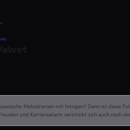
et
OKU
Velvet
 spanische Melodramen mit Intrigen? Dann ist diese Fo
reuden und Karrierealarm verstrickt sich auch noch ein