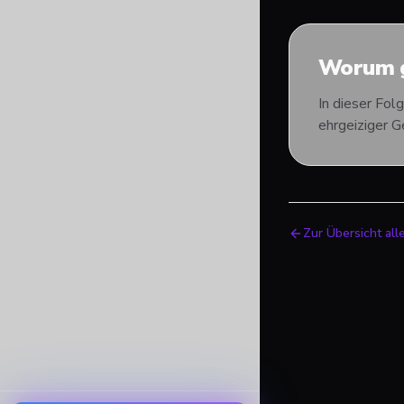
Worum g
In dieser Fol
ehrgeiziger G
Zur Übersicht all