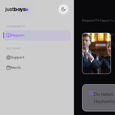
just
boys
Magazin
/
TV-Tipps
/
Velv
COMMUNITY
Magazin
D
ACCOUNT
Support
Merch
Du liebst
Hochzeitsf