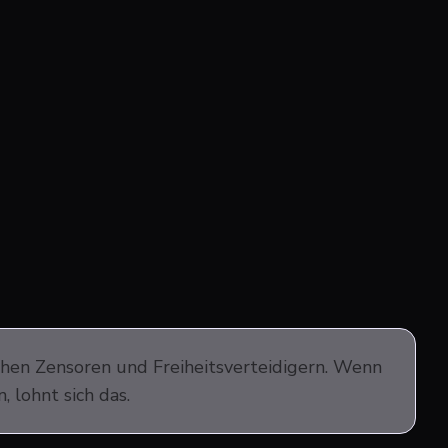
hen Zensoren und Freiheitsverteidigern. Wenn
 lohnt sich das.