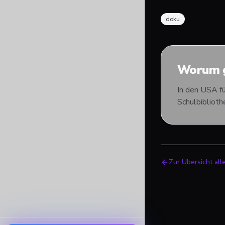
doku
Worum g
In den USA fü
Schulbiblioth
Zur Übersicht all