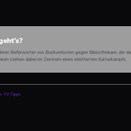
eht's?
hren Befürworter von Buchverboten gegen Bibliothekare, die da
eken stehen dabei im Zentrum eines erbitterten Kulturkampfs.
er TV-Tipps