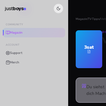
just
boys
Magazin
/
TV-Tipps
/
Ver
COMMUNITY
Magazin
D
ACCOUNT
3sat
Support
Merch
Du siehst
dich Mach