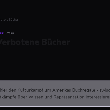
botene Bücher
OKU
·
2026
Verbotene Bücher
 hier den Kulturkampf um Amerikas Buchregale - zwisc
tkämpfe über Wissen und Repräsentation interessieren,