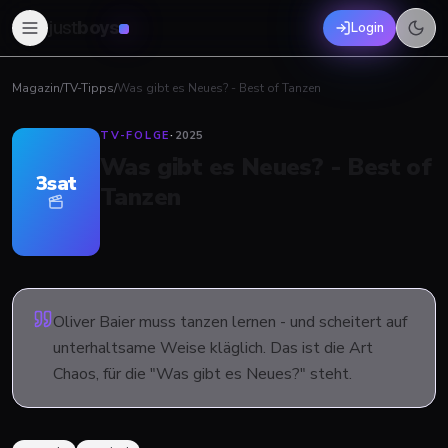
just
boys
Login
Magazin
/
TV-Tipps
/
Was gibt es Neues? - Best of Tanzen
TV-FOLGE
·
2025
Was gibt es Neues? - Best of
3sat
Tanzen
Oliver Baier muss tanzen lernen - und scheitert auf
unterhaltsame Weise kläglich. Das ist die Art
Chaos, für die "Was gibt es Neues?" steht.