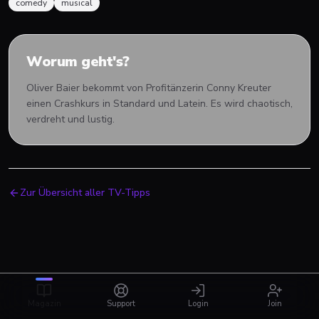
comedy
musical
Worum geht's?
Oliver Baier bekommt von Profitänzerin Conny Kreuter
einen Crashkurs in Standard und Latein. Es wird chaotisch,
verdreht und lustig.
Zur Übersicht aller TV-Tipps
Magazin
Support
Login
Join