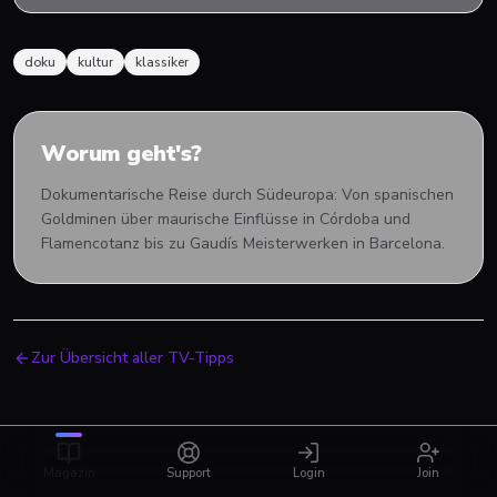
doku
kultur
klassiker
Worum geht's?
Dokumentarische Reise durch Südeuropa: Von spanischen
Goldminen über maurische Einflüsse in Córdoba und
Flamencotanz bis zu Gaudís Meisterwerken in Barcelona.
Zur Übersicht aller TV-Tipps
Magazin
Support
Login
Join