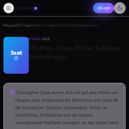
just
boys
Login
Magazin
/
TV-Tipps
/
Welten-Saga II: Die Schätze Südeuropas
DOKU
·
2023
Welten-Saga II: Die Schätze
3sat
Südeuropas
Christopher Clark nimmt dich mit auf eine Reise von
Neapel über Andalusien bis Barcelona und zeigt dir
die kulturellen Schätze Südeuropas. Wenn dir
Geschichte, Architektur und die Spuren
verschiedener Kulturen zusagen, ist das deine Serie.