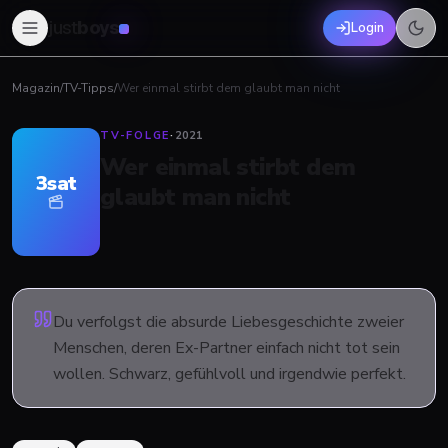
just
boys
Login
Magazin
/
TV-Tipps
/
Wer einmal stirbt dem glaubt man nicht
TV-FOLGE
·
2021
Wer einmal stirbt dem
3sat
glaubt man nicht
Du verfolgst die absurde Liebesgeschichte zweier
Menschen, deren Ex-Partner einfach nicht tot sein
wollen. Schwarz, gefühlvoll und irgendwie perfekt.