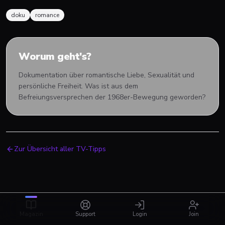
doku
romance
Worum geht's?
Dokumentation über romantische Liebe, Sexualität und
persönliche Freiheit. Was ist aus dem
Befreiungsversprechen der 1968er-Bewegung geworden?
Zur Übersicht aller TV-Tipps
Magazin
Support
Login
Join