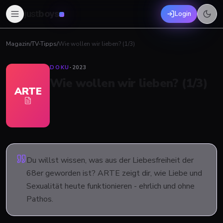
just
boys
Login
Magazin
/
TV-Tipps
/
Wie wollen wir lieben? (1/3)
DOKU
·
2023
Wie wollen wir lieben? (1/3)
ARTE
Du willst wissen, was aus der Liebesfreiheit der
68er geworden ist? ARTE zeigt dir, wie Liebe und
Sexualität heute funktionieren - ehrlich und ohne
Pathos.