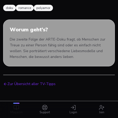
doku
romance
polyamor
Worum geht's?
Die zweite Folge der ARTE-Doku fragt, ob Menschen zur
Treue zu einer Person fähig sind oder es einfach nicht
wollen. Sie porträtiert verschiedene Liebesmodelle und
Menschen, die bewusst anders lieben.
Zur Übersicht aller TV-Tipps
Magazin
Support
Login
Join