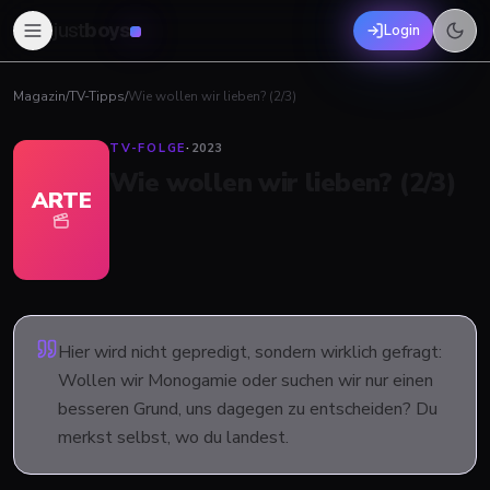
just
boys
Login
Magazin
/
TV-Tipps
/
Wie wollen wir lieben? (2/3)
TV-FOLGE
·
2023
Wie wollen wir lieben? (2/3)
ARTE
Hier wird nicht gepredigt, sondern wirklich gefragt:
Wollen wir Monogamie oder suchen wir nur einen
besseren Grund, uns dagegen zu entscheiden? Du
merkst selbst, wo du landest.