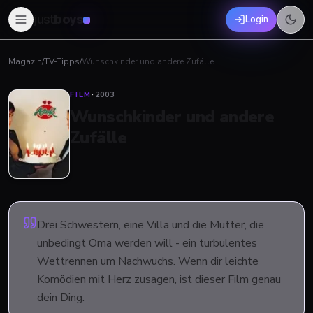
just
boys
Login
Magazin
/
TV-Tipps
/
Wunschkinder und andere Zufälle
FILM
·
2003
Wunschkinder und andere
Zufälle
Drei Schwestern, eine Villa und die Mutter, die
unbedingt Oma werden will - ein turbulentes
Wettrennen um Nachwuchs. Wenn dir leichte
Komödien mit Herz zusagen, ist dieser Film genau
dein Ding.