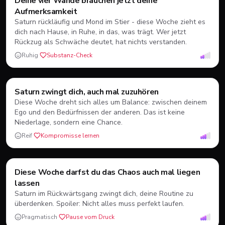
♋
Deine vier Wände brauchen jetzt deine
Aufmerksamkeit
Saturn rückläufig und Mond im Stier - diese Woche zieht es
dich nach Hause, in Ruhe, in das, was trägt. Wer jetzt
Rückzug als Schwäche deutet, hat nichts verstanden.
Ruhig
·
Substanz-Check
Löwe
♌
Saturn zwingt dich, auch mal zuzuhören
Feuer
23.07.-23.08.
Diese Woche dreht sich alles um Balance: zwischen deinem
Ego und den Bedürfnissen der anderen. Das ist keine
Niederlage, sondern eine Chance.
Reif
·
Kompromisse lernen
Jungfrau
♍
Diese Woche darfst du das Chaos auch mal liegen
Erde
24.08.-23.09.
lassen
Saturn im Rückwärtsgang zwingt dich, deine Routine zu
überdenken. Spoiler: Nicht alles muss perfekt laufen.
Pragmatisch
·
Pause vom Druck