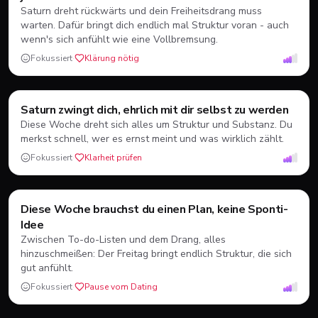
Saturn dreht rückwärts und dein Freiheitsdrang muss
warten. Dafür bringt dich endlich mal Struktur voran - auch
wenn's sich anfühlt wie eine Vollbremsung.
Fokussiert
·
Klärung nötig
Steinbock
♑
Saturn zwingt dich, ehrlich mit dir selbst zu werden
Erde
22.12.-20.01.
Diese Woche dreht sich alles um Struktur und Substanz. Du
merkst schnell, wer es ernst meint und was wirklich zählt.
Fokussiert
·
Klarheit prüfen
Wassermann
♒
Diese Woche brauchst du einen Plan, keine Sponti-
Luft
21.01.-19.02.
Idee
Zwischen To-do-Listen und dem Drang, alles
hinzuschmeißen: Der Freitag bringt endlich Struktur, die sich
gut anfühlt.
Fokussiert
·
Pause vom Dating
Fische