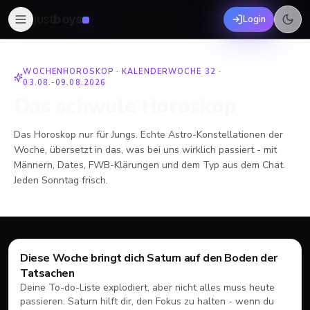
just
boys
Login
WOCHENHOROSKOP ·
KALENDERWOCHE 32
·
03.08.-09.08.2026
Das schwule Horoskop
Das Horoskop nur für Jungs. Echte Astro-Konstellationen der
Woche, übersetzt in das, was bei
uns
wirklich passiert - mit
Männern, Dates, FWB-Klärungen und dem Typ aus dem Chat.
Jeden Sonntag frisch.
Widder
♈
Diese Woche bringt dich Saturn auf den Boden der
Feuer
21.03.-20.04.
Tatsachen
Deine To-do-Liste explodiert, aber nicht alles muss heute
passieren. Saturn hilft dir, den Fokus zu halten - wenn du