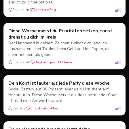
ehrlich zu dir selbst bist.
Fokussiert
·
Klartext nötig
Stier
♉
Diese Woche musst du Prioritäten setzen, sonst
Erde
21.04.-20.05.
drehst du dich im Kreis
Der Halbmond in deinem Zeichen zwingt dich, endlich
auszumisten - bei To-dos, beim Geld und bei Typen, die
mehr nehmen als geben.
Fokussiert
·
Ungleichgewicht klären
Zwillinge
♊
Dein Kopf ist lauter als jede Party diese Woche
Luft
21.05.-21.06.
Social Battery auf 30 Prozent, aber dein Hirn dreht auf
Hochtouren. Diese Woche merkst du, dass nicht jeder Chat-
Thread eine Antwort braucht.
Rastlos
·
Chat-Limbo-Klärung
Krebs
Wasser
22.06.-22.07.