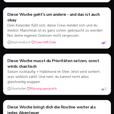
Waage
♎
Diese Woche geht's um andere - und das ist auch
Luft
24.09.-23.10.
okay
Dein Kalender füllt sich, deine Crew meldet sich und du
merkst: Manchmal ist es ganz schön, gebraucht zu werden.
Nur deine eigenen Grenzen nicht vergessen.
Diplomatisch
·
Crew trifft Date
Skorpion
♏
Diese Woche musst du Prioritäten setzen, sonst
Wasser
24.10.-22.11.
wirds chaotisch
Saturn rückläufig + Halbmond im Stier: Jetzt wird sortiert,
was wirklich zählt. Und nein, du kannst nicht alles
gleichzeitig wuppen.
Überladen
·
Klärungsgespräch
Schütze
♐
Diese Woche bringt dich die Routine weiter als
Feuer
23.11.-21.12.
jedes Abenteuer