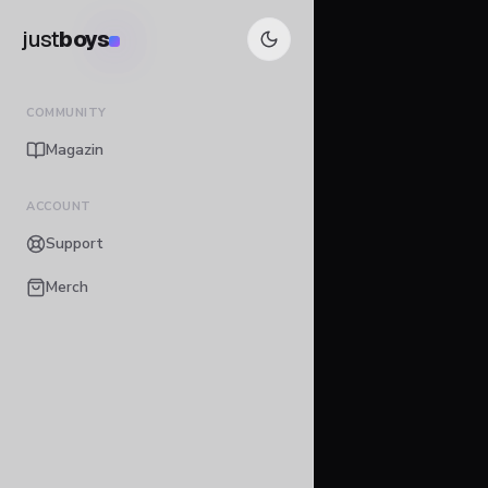
just
boys
COMMUNITY
Magazin
ACCOUNT
Support
Merch