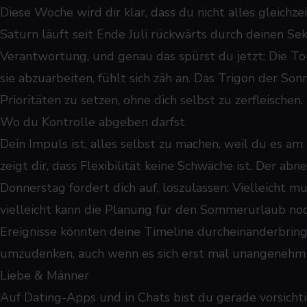
Diese Woche wird dir klar, dass du nicht alles gleichz
Saturn läuft seit Ende Juli rückwärts durch deinen Se
Verantwortung, und genau das spürst du jetzt: Die To-
sie abzuarbeiten, fühlt sich zäh an. Das Trigon der Sonn
Prioritäten zu setzen, ohne dich selbst zu zerfleischen.
Wo du Kontrolle abgeben darfst
Dein Impuls ist, alles selbst zu machen, weil du es a
zeigt dir, dass Flexibilität keine Schwäche ist. Der 
Donnerstag fordert dich auf, loszulassen: Vielleicht m
vielleicht kann die Planung für den Sommerurlaub n
Ereignisse könnten deine Timeline durcheinanderbringe
umzudenken, auch wenn es sich erst mal unangenehm 
Liebe & Männer
Auf Dating-Apps und in Chats bist du gerade vorsichtig