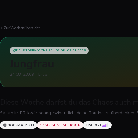
Zur Wochenübersicht
KALENDERWOCHE 32
·
03.08.-09.08.2026
Jungfrau
24.08.-23.09.
·
Erde
Diese Woche darfst du das Chaos auch m
Saturn im Rückwärtsgang zwingt dich, deine Routine zu überdenken. Sp
PRAGMATISCH
PAUSE VOM DRUCK
ENERGIE
3
VON 5