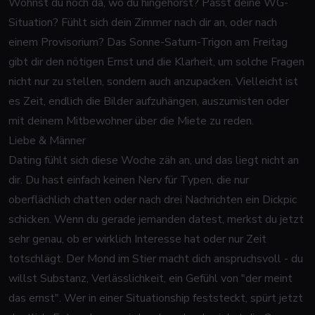
Wohnst du noch da, wo du hingehörst? Passt deine WG-
Situation? Fühlt sich dein Zimmer nach dir an, oder nach
einem Provisorium? Das Sonne-Saturn-Trigon am Freitag
gibt dir den nötigen Ernst und die Klarheit, um solche Fragen
nicht nur zu stellen, sondern auch anzupacken. Vielleicht ist
es Zeit, endlich die Bilder aufzuhängen, auszumisten oder
mit deinem Mitbewohner über die Miete zu reden.
Liebe & Männer
Dating fühlt sich diese Woche zäh an, und das liegt nicht an
dir. Du hast einfach keinen Nerv für Typen, die nur
oberflächlich chatten oder nach drei Nachrichten ein Dickpic
schicken. Wenn du gerade jemanden datest, merkst du jetzt
sehr genau, ob er wirklich Interesse hat oder nur Zeit
totschlägt. Der Mond im Stier macht dich anspruchsvoll - du
willst Substanz, Verlässlichkeit, ein Gefühl von "der meint
das ernst". Wer in einer Situationship feststeckt, spürt jetzt