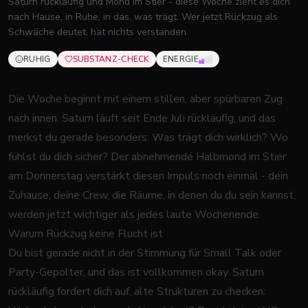
Saturn rückläufig und Mond im Stier - diese Woche zieht es dich
nach Hause, in Ruhe, in das, was trägt. Wer jetzt Rückzug als
Schwäche deutet, hat nichts verstanden.
RUHIG
SUBSTANZ-CHECK
ENERGIE
2
VON 5
Die Woche beginnt mit einem stillen, aber spürbaren Zug
nach innen. Saturn läuft seit Ende Juli rückläufig, und das
merkst du gerade besonders: Was trägt dich wirklich? Wo
fühlst du dich sicher? Der abnehmende Halbmond im Stier
am Donnerstag verstärkt diesen Impuls noch einmal - dein
Zuhause, deine Crew, die Räume, in denen du du sein kannst,
werden jetzt wichtiger als jedes laute Wochenende.
Warum Rückzug keine Flucht ist
Du bist gerade nicht in der Stimmung für Small Talk oder
Party-Gepolter, und das ist vollkommen okay. Saturn
rückläufig fordert dich auf, alte Strukturen zu checken: