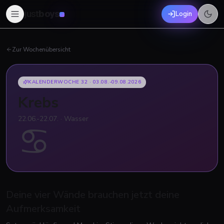
just
boys
Login
Zur Wochenübersicht
KALENDERWOCHE 32
·
03.08.-09.08.2026
Krebs
22.06.-22.07.
·
Wasser
♋
Deine vier Wände brauchen jetzt deine
Aufmerksamkeit