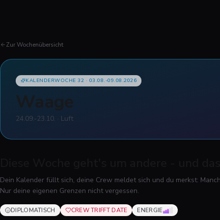
Zur Wochenübersicht
KALENDERWOCHE 32
·
03.08.-09.08.2026
Waage
24.09.-23.10.
·
Luft
Diese Woche geht's um andere - und das 
Dein Kalender füllt sich, deine Crew meldet sich und du merkst: Manc
Nur deine eigenen Grenzen nicht vergessen.
DIPLOMATISCH
CREW TRIFFT DATE
ENERGIE
3
VON 5