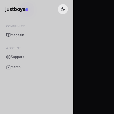
just
boys
COMMUNITY
Magazin
ACCOUNT
Support
Merch