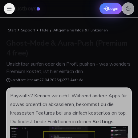
just
boys
Login
Start
/
Support
/
Hilfe
/
Allgemeine Infos & Funktionen
Ghost-Mode & Aura-Push (Premium
4 free)
Unsichtbar surfen oder dein Profil pushen - was woanders
Premium kostet, ist hier einfach drin.
veröffentlicht am
27.04.2026
273 Aufrufe
Paywalls? Kennen wir nicht. Während andere Apps für
sowas ordentlich abkassieren, bekommst du die
krassesten Features bei uns einfach kostenlos on top.
Du findest beide Funktionen in deinen
Settings
.