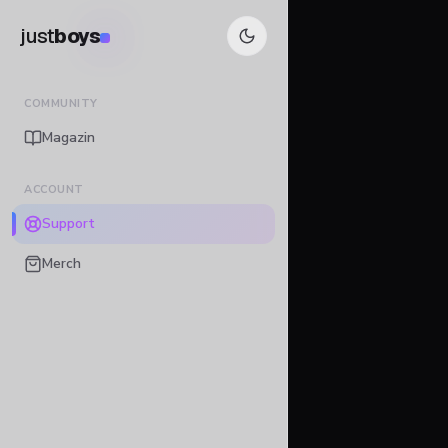
just
boys
COMMUNITY
Magazin
ACCOUNT
Support
Merch