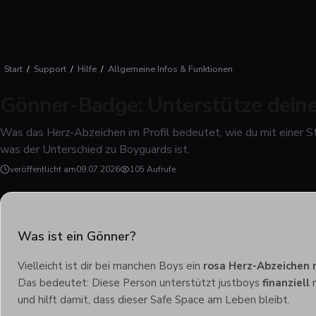
Start
/
Support
/
Hilfe
/
Allgemeine Infos & Funktionen
Gönner-Badge: Unterstütze dein
Was das Herz-Abzeichen im Profil bedeutet, wie du mit einer S
was der Unterschied zu Boyguards ist.
veröffentlicht am
09.07.2026
105 Aufrufe
Was ist ein Gönner?
Vielleicht ist dir bei manchen Boys ein
rosa Herz-Abzeichen 
Das bedeutet: Diese Person unterstützt justboys
finanziell
m
und hilft damit, dass dieser Safe Space am Leben bleibt.