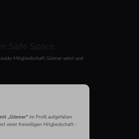
en Safe Space
teady-Mitgliedschaft Gönner wirst und
mit „Gönner"
im Profil aufgefallen.
it einer freiwilligen Mitgliedschaft -