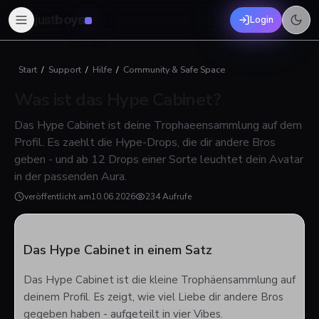
just
boys
Login
Start
/
Support
/
Hilfe
/
Community & Safe Space
Was ist das Hype Cabinet?
Das Hype Cabinet ist deine Trophaeensammlung auf dem
Profil. Es zaehlt die Hype-Drops, die dir andere Bros
geben - und ab 12 Drops einer Sorte leuchtet dein Avatar
in der passenden Aura.
veröffentlicht am
10.06.2026
234 Aufrufe
Das Hype Cabinet in einem Satz
Das Hype Cabinet ist die kleine Trophäensammlung auf
deinem Profil. Es zeigt, wie viel Liebe dir andere Bros
gegeben haben - aufgeteilt in vier Vibes.