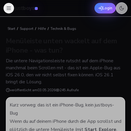
just
boys
Login
Start
/
Support
/
Hilfe
/
Technik & Bugs
Menüleiste unten wackelt auf dem
iPhone - was tun?
Die untere Navigationsleiste rutscht auf dem iPhone
manchmal beim Scrollen mit - das ist ein Apple-Bug aus
iOS 26.0, den wir nicht selbst fixen können. iOS 26.1
bringt die Lösung.
veröffentlicht am
03.05.2026
245 Aufrufe
Kurz vorweg: das ist ein iPhone-Bug, kein justboys-
Bug
Wenn du auf deinem iPhone durch die App scrollst und
plötzlich die untere Menüleiste (mit
Start
,
Explore
,