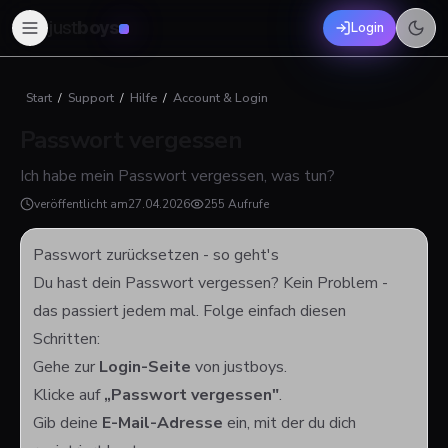
just
boys
Login
Start
/
Support
/
Hilfe
/
Account & Login
Passwort vergessen
Ich habe mein Passwort vergessen, was tun?
veröffentlicht am
27.04.2026
255 Aufrufe
Passwort zurücksetzen - so geht's
Du hast dein Passwort vergessen? Kein Problem -
das passiert jedem mal. Folge einfach diesen
Schritten:
Gehe zur
Login-Seite
von justboys.
Klicke auf
„Passwort vergessen"
.
Gib deine
E-Mail-Adresse
ein, mit der du dich