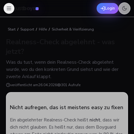
just
boys
Login
Start
/
Support
/
Hilfe
/
Sicherheit & Verifizierung
Realness-Check abgelehnt - was
jetzt?
Was du tust, wenn dein Realness-Check abgelehnt
wurde, wo du den konkreten Grund siehst und wie der
zweite Anlauf klappt.
veröffentlicht am
26.04.2026
301 Aufrufe
Nicht aufregen, das ist meistens easy zu fixen
Ein abgelehnter Realness-Check heißt
nicht
, dass wir
dich nicht glauben. Es heißt nur, dass dem Boyguard