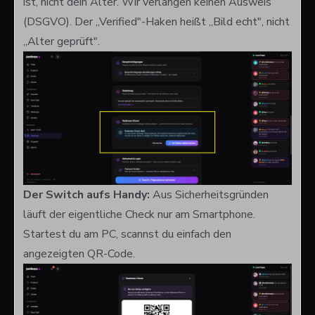
ist, nicht dein Alter. Wir verlangen keinen Ausweis
(DSGVO). Der „Verified"-Haken heißt „Bild echt", nicht
„Alter geprüft".
Der Switch aufs Handy:
Aus Sicherheitsgründen
läuft der eigentliche Check
nur
am Smartphone.
Startest du am PC, scannst du einfach den
angezeigten QR-Code.