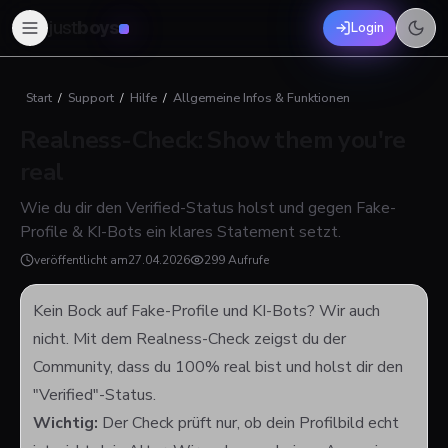
just
boys
Login
Start
/
Support
/
Hilfe
/
Allgemeine Infos & Funktionen
Realness-Check: Show them you're
real
Wie du dir den Verified-Status holst und gegen Fake-
Profile & KI-Bots ein klares Statement setzt.
veröffentlicht am
27.04.2026
299 Aufrufe
Kein Bock auf Fake-Profile und KI-Bots? Wir auch
nicht. Mit dem Realness-Check zeigst du der
Community, dass du 100% real bist und holst dir den
"Verified"-Status.
Wichtig:
Der Check prüft nur, ob dein Profilbild echt