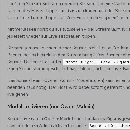
Läuft ein Stream, siehst du oben im Stream-Tab eine Karte 
Namen des Hosts. Tippe auf
Live zuschauen
und der Stream 
startet er
stumm
, tippe auf „Zum Entstummen tippen" oder
Mit
Verlassen
hörst du auf zuzusehen – der Stream läuft für 
jederzeit wieder auf
Live zuschauen
tippen.
Streamt jemand in einem deiner Squads, siehst du außerdem
Banner, das dich direkt in den Stream bringt. Das Banner sehe
Squads. Du kannst es unter
Einstellungen → Feed → Squad
einen Squad stummgeschaltet hast, bleibt auch sein Live-Ba
Das Squad-Team (Owner, Admins, Moderatoren) kann einen lau
beenden, falls nötig. Der Host wird dabei sofort getrennt un
live gehen.
Modul aktivieren (nur Owner/Admin)
Squad-Live ist ein
Opt-in-Modul
und standardmäßig
ausges
Owner oder ein Admin aktiviert es unter
Squad → HQ → Über