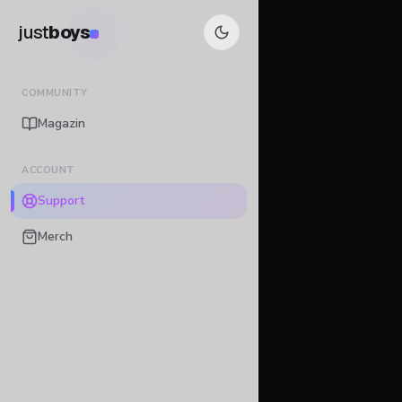
just
boys
COMMUNITY
Magazin
ACCOUNT
Support
Merch