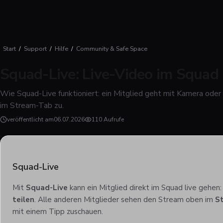
Start
/
Support
/
Hilfe
/
Community & Safe Space
Squad-Live: Live-Video im Squad
Wie Squad-Live funktioniert: ein Mitglied geht mit Kamera oder 
im Stream-Tab zu.
veröffentlicht am
06.07.2026
110 Aufrufe
Squad-Live
Mit
Squad-Live
kann ein Mitglied direkt im Squad live gehen:
teilen
. Alle anderen Mitglieder sehen den Stream oben im
S
mit einem Tipp zuschauen.