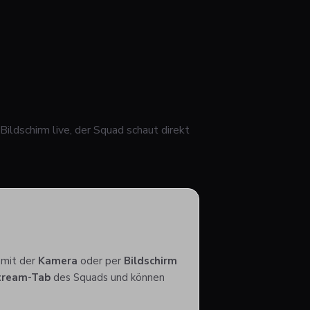
Bildschirm live, der Squad schaut direkt
 mit der
Kamera
oder per
Bildschirm
tream-Tab
des Squads und können