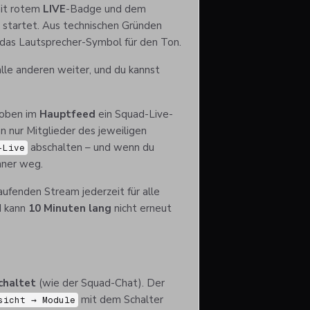
mit rotem
LIVE
-Badge und dem
startet. Aus technischen Gründen
 das Lautsprecher-Symbol für den Ton.
alle anderen weiter, und du kannst
 oben im
Hauptfeed
ein Squad-Live-
n nur Mitglieder des jeweiligen
abschalten – und wenn du
-Live
nner weg.
fenden Stream jederzeit für alle
d kann
10 Minuten lang
nicht erneut
chaltet
(wie der Squad-Chat). Der
mit dem Schalter
sicht → Module