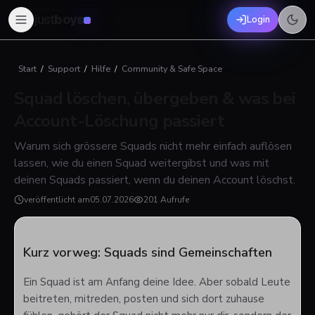
just
boys
Login
Start
/
Support
/
Hilfe
/
Community & Safe Space
Squad löschen, übergeben & was bei
Account-Löschung passiert
Warum sich grössere Squads nicht mehr einfach auflösen
lassen, wie du einen Squad weitergibst und was mit
deinen Squads passiert, wenn du deinen Account löschst.
veröffentlicht am
05.07.2026
201 Aufrufe
Kurz vorweg: Squads sind Gemeinschaften
Ein Squad ist am Anfang deine Idee. Aber sobald Leute
beitreten, mitreden, posten und sich dort zuhause