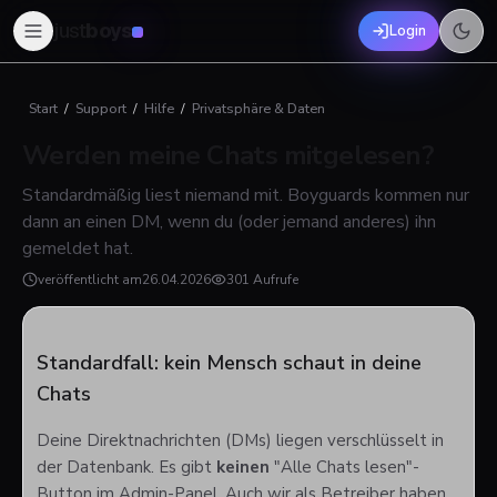
just
boys
Login
Start
/
Support
/
Hilfe
/
Privatsphäre & Daten
Werden meine Chats mitgelesen?
Standardmäßig liest niemand mit. Boyguards kommen nur
dann an einen DM, wenn du (oder jemand anderes) ihn
gemeldet hat.
veröffentlicht am
26.04.2026
301 Aufrufe
Standardfall: kein Mensch schaut in deine
Chats
Deine Direktnachrichten (DMs) liegen verschlüsselt in
der Datenbank. Es gibt
keinen
"Alle Chats lesen"-
Button im Admin-Panel. Auch wir als Betreiber haben