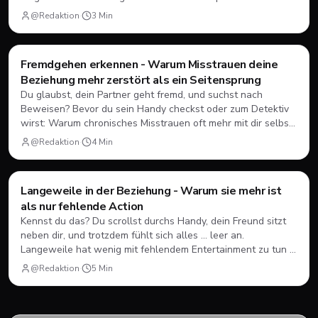
nicht die Meinung anderer.
@Redaktion
·
3
Min
Fremdgehen erkennen - Warum Misstrauen deine
Dating
💘
Beziehung mehr zerstört als ein Seitensprung
Du glaubst, dein Partner geht fremd, und suchst nach
Beweisen? Bevor du sein Handy checkst oder zum Detektiv
wirst: Warum chronisches Misstrauen oft mehr mit dir selbst
zu tun hat - und wie du damit umgehen kannst.
@Redaktion
·
4
Min
Langeweile in der Beziehung - Warum sie mehr ist
Dating
💘
als nur fehlende Action
Kennst du das? Du scrollst durchs Handy, dein Freund sitzt
neben dir, und trotzdem fühlt sich alles … leer an.
Langeweile hat wenig mit fehlendem Entertainment zu tun -
und mehr mit dir selbst, als du denkst.
@Redaktion
·
5
Min