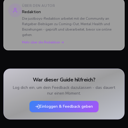
ÜBER DEN AUTOR
Redaktion
Die justboys-Redaktion arbeitet mit der Community an
Ratgeber-Beiträgen zu Coming-Out, Mental Health und
Beziehungen - geprüft und überarbeitet, bevor sie online
gehen.
Mehr über die Redaktion →
War dieser Guide hilfreich?
Log dich ein, um dein Feedback dazulassen - das dauert
nur einen Moment.
Einloggen & Feedback geben