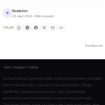
Redaktion
R
29. April 2026
·
4
Min Lesezeit
TEILEN
© justboys.net
Start
/
Magazin
/
Dating
Du hast Schluss gemacht oder Schluss bekommen, und dann
kommt dieser Satz: „Lass uns Freunde bleiben." Klingt
vernünftig, irgendwie erwachsen. Aber gleichzeitig
verletzend, weil Freundschaft in diesem Moment nach
Trostpreis klingt. Nach: Du warst die Liebe nicht wert, aber