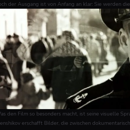
och der Ausgang ist von Anfang an klar: Sie werden die
as den Film so besonders macht, ist seine visuelle Sp
enshikov erschafft Bilder, die zwischen dokumentarisc