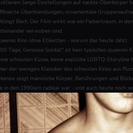
szillieren: lange Einstellungen auf nackte Oberkörpe
affinierte Überblendungen, ornamentale Gruppenaufn
rklingt Bach. Der Film wirkt wie ein Fiebertraum, in d
iteinander verwoben sind.
ueeres Kino ohne Etiketten - warum das heute zählt
100 Tage, Genosse Soldat" ist kein typisches queeres Ki
eine schwulen Küsse, keine explizite LGBTQ-Storyline f
iner der wenigen Klassiker des schwulen Kinos aus Ru
rkenov zeigt männliche Körper, Berührungen und Blicke 
ie in den 1990ern radikal war - und auch heute noch sel