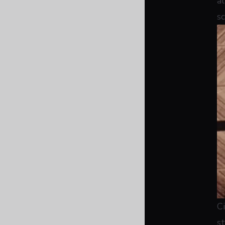
a
s
C
s