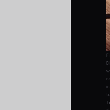
F
D
w
n
i
t
T