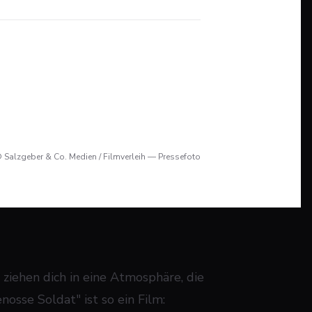
 Salzgeber & Co. Medien / Filmverleih — Pressefoto
ie ziehen dich in eine Atmosphäre, die
osse Soldat" ist so ein Film: