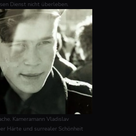
sen Dienst nicht überleben.
rache. Kameramann Vladislav
her Härte und surrealer Schönheit