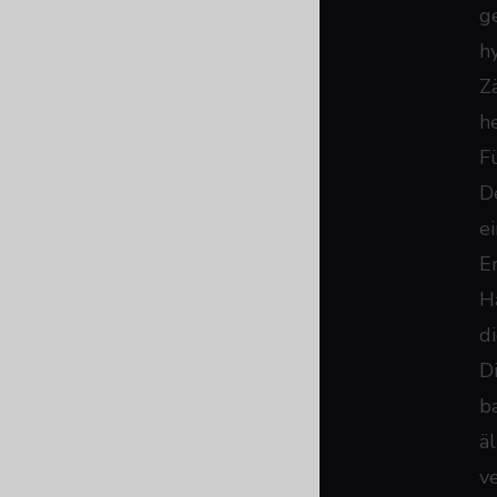
g
h
Z
h
F
D
e
E
H
d
D
b
ä
v