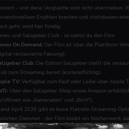
rinnert - und diese Vergleiche sind nicht übertrieben. W
onventionellem Erzählen brechen und stattdessen eine
aut geht, wird hier fündig.
imeo und Salzgeber Club - so siehst du den Film
imeo On Demand:
Der Film ist über die Plattform Vi
igital restaurierte Fassung).
alzgeber Club:
Die Edition Salzgeber stellt die restau
lub zum Streaming bereit (kostenpflichtig).
pple TV:
Verfügbar zum Kauf oder Leihe über Apple TV
VD:
Über den Salzgeber-Shop sowie Amazon erhältlic
urzfilmen wie „Kameraden" und „Birch").
tand April 2026 gibt es keine Flatrate-Streaming-Optio
hnlichen Diensten - der Film bleibt ein Nischenwerk, d