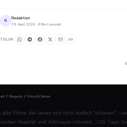
Redaktion
R
29. April 2026
·
4
Min Lesezeit
TEILEN
©
tart
/
Magazin
/
Filme & Serien
 gibt Filme, die lassen sich nicht einfach "schauen" - s
wischen Realität und Albtraum schwebt. „100 Tage, Gen