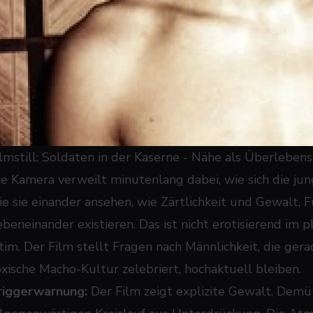
ilmstill: Soldaten in der Kaserne - Nähe als Überlebens
ie Kamera verweilt minutenlang dabei, wie sich die jun
ie sie einander ansehen, wie Zärtlichkeit und Gewalt, 
ebeneinander existieren. Das ist nicht erotisierend im 
ntim. Der Film stellt Fragen nach Männlichkeit, die ger
oxische Macho-Kultur zelebriert, hochaktuell bleiben.
riggerwarnung:
Der Film zeigt explizite Gewalt, Demü