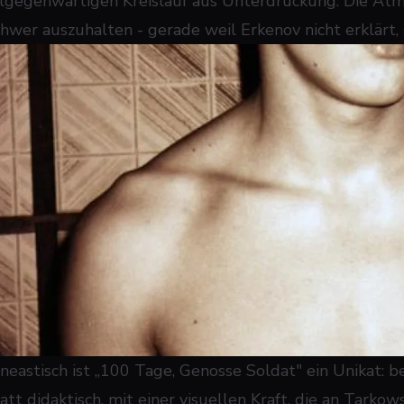
llgegenwärtigen Kreislauf aus Unterdrückung. Die At
chwer auszuhalten - gerade weil Erkenov nicht erklärt, 
ineastisch ist „100 Tage, Genosse Soldat" ein Unikat: be
tatt didaktisch, mit einer visuellen Kraft, die an Tarko