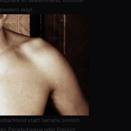
mosphäre ist beklemmend, mitunter
sondern zeigt.
obachtend statt narrativ, sinnlich
wskij, Paradschanow oder Pasolini