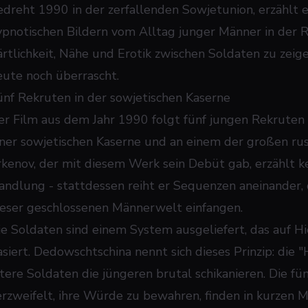
edreht 1990 in der zerfallenden Sowjetunion, erzählt e
ypnotischen Bildern vom Alltag junger Männer in der R
ärtlichkeit, Nähe und Erotik zwischen Soldaten zu zeig
eute noch überrascht.
ünf Rekruten in der sowjetischen Kaserne
er Film aus dem Jahr 1990 folgt fünf jungen Rekruten 
iner sowjetischen Kaserne und an einem der großen rus
rkenov, der mit diesem Werk sein Debüt gab, erzählt ke
andlung - stattdessen reiht er Sequenzen aneinander,
ieser geschlossenen Männerwelt einfangen.
ie Soldaten sind einem System ausgeliefert, das auf 
asiert. Dedowschtschina nennt sich dieses Prinzip: die "
ltere Soldaten die jüngeren brutal schikanieren. Die f
erzweifelt, ihre Würde zu bewahren, finden in kurzen