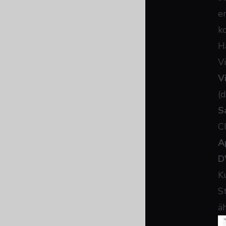
e
k
H
V
V
(d
S
C
A
D
K
S
ä