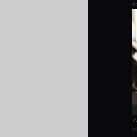
d
W
M