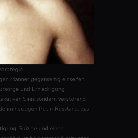
strategie
gen Männer gegenseitig einseifen,
Fürsorge und Erniedrigung
plakativen Sinn, sondern verstörend
ade im heutigen Putin-Russland, das
tigung, Suizide und einen