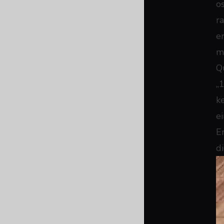
o
r
e
m
Q
„
k
e
E
d