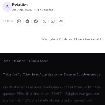
Redaktion
R
29. April 2026
·
4
Min Lesezeit
TEILEN
© Salzgeber & Co. Medien / Filmverleih — Pressefoto
Start
/
Magazin
/
Filme & Serien
Trailer über YouTube - beim Abspielen werden Daten an Google übertragen.
Ein deutscher Film über Hooligans klingt erstmal nicht nach
queerer Pflichtlektüre. Aber „66/67 - Fairplay war gestern"
aus dem Jahr 2009 ist mehr als nur Stadiongewalt und