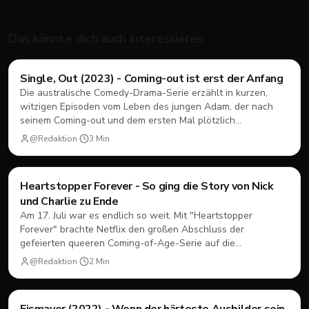
Das könnte dich auch interessieren
Filme & Serien
Single, Out (2023) - Coming-out ist erst der Anfang
Die australische Comedy-Drama-Serie erzählt in kurzen,
witzigen Episoden vom Leben des jungen Adam, der nach
seinem Coming-out und dem ersten Mal plötzlich
herausfinden muss, wie Dating, Freundschaft und Familie
@Redaktion
·
3
Min
unter neuen Vorzeichen funktionieren.
Filme & Serien
Heartstopper Forever - So ging die Story von Nick
und Charlie zu Ende
Am 17. Juli war es endlich so weit. Mit "Heartstopper
Forever" brachte Netflix den großen Abschluss der
gefeierten queeren Coming-of-Age-Serie auf die
Bildschirme. Statt einer vierten Staffel gab es diesmal einen
@Redaktion
·
2
Min
abendfüllenden Spielfilm. Wir blicken zurück, wie sich Nick
und Charlie verabschiedet haben und was das große Finale
zu bieten hatte.
Filme & Serien