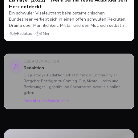
Eismayer (2022) - Wenn der härteste Ausbilder sein
Herz entdeckt
Ein schwuler Vizeleutnant beim österreichischen
Bundesheer verliebt sich in einen offen schwulen Rekruten.
Drama über Männlichkeit, Militär und den Mut, sich selbst zu
sein.
@Redaktion
·
3
Min
ÜBER DEN AUTOR
Redaktion
Die justboys-Redaktion arbeitet mit der Community an
Ratgeber-Beiträgen zu Coming-Out, Mental Health und
Beziehungen - geprüft und überarbeitet, bevor sie online
gehen.
Mehr über die Redaktion →