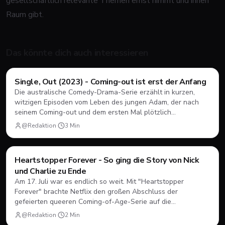
gesellschaftlich relevante Themen ernst nimmt und ihnen
Raum gibt.
Das könnte dich auch interessieren
Filme & Serien
Single, Out (2023) - Coming-out ist erst der Anfang
Die australische Comedy-Drama-Serie erzählt in kurzen,
witzigen Episoden vom Leben des jungen Adam, der nach
seinem Coming-out und dem ersten Mal plötzlich
herausfinden muss, wie Dating, Freundschaft und Familie
@Redaktion
·
3
Min
unter neuen Vorzeichen funktionieren.
Filme & Serien
Heartstopper Forever - So ging die Story von Nick
und Charlie zu Ende
Am 17. Juli war es endlich so weit. Mit "Heartstopper
Forever" brachte Netflix den großen Abschluss der
gefeierten queeren Coming-of-Age-Serie auf die
Bildschirme. Statt einer vierten Staffel gab es diesmal einen
@Redaktion
·
2
Min
abendfüllenden Spielfilm. Wir blicken zurück, wie sich Nick