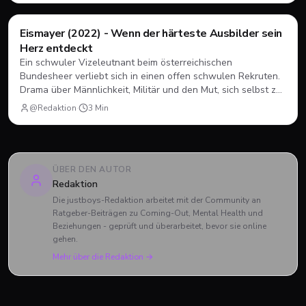
und Charlie verabschiedet haben und was das große Finale
zu bieten hatte.
Filme & Serien
Eismayer (2022) - Wenn der härteste Ausbilder sein
Herz entdeckt
Ein schwuler Vizeleutnant beim österreichischen
Bundesheer verliebt sich in einen offen schwulen Rekruten.
Drama über Männlichkeit, Militär und den Mut, sich selbst zu
sein.
@Redaktion
·
3
Min
ÜBER DEN AUTOR
Redaktion
Die justboys-Redaktion arbeitet mit der Community an
Ratgeber-Beiträgen zu Coming-Out, Mental Health und
Beziehungen - geprüft und überarbeitet, bevor sie online
gehen.
Mehr über die Redaktion →