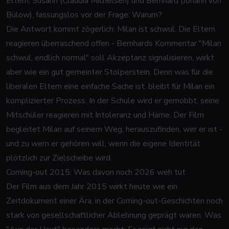
Eltern, Susann (Claudia Michelsen) und Bernhard (Johann von
Bülow), fassungslos vor der Frage: Warum?
Die Antwort kommt zögerlich: Milan ist schwul. Die Eltern
reagieren überraschend offen - Bernhards Kommentar "Milan
schwul, endlich normal" soll Akzeptanz signalisieren, wirkt
aber wie ein gut gemeinter Stolperstein. Denn was für die
liberalen Eltern eine einfache Sache ist, bleibt für Milan ein
komplizierter Prozess. In der Schule wird er gemobbt, seine
Mitschüler reagieren mit Intoleranz und Häme. Der Film
begleitet Milan auf seinem Weg, herauszufinden, wer er ist -
und zu wem er gehören will, wenn die eigene Identität
plötzlich zur Zielscheibe wird.
Coming-out 2015: Was davon noch 2026 weh tut
Der Film aus dem Jahr 2015 wirkt heute wie ein
Zeitdokument einer Ära, in der Coming-out-Geschichten noch
stark von gesellschaftlicher Ablehnung geprägt waren. Was