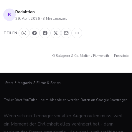
Redaktion
R
29. April 2026
·
3
Min Lesezeit
TEILEN
© Salzgeber & Co. Medien / Filmverleih — Pressefoto
Start
/
Magazin
/
Filme & Serien
Trailer über YouTube - beim Abspielen werden Daten an Google übertragen.
Wenn sich ein Teenager vor aller Augen outen muss, weil
ein Moment der Ehrlichkeit alles verändert hat - dann