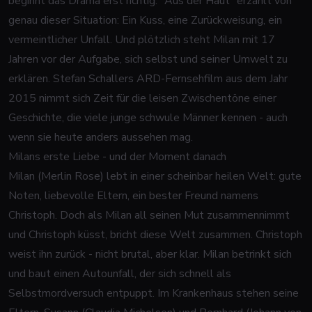
beginnt das Drama erst richtig. "Aus der Haut" erzählt von
genau dieser Situation: Ein Kuss, eine Zurückweisung, ein
vermeintlicher Unfall. Und plötzlich steht Milan mit 17
Jahren vor der Aufgabe, sich selbst und seiner Umwelt zu
erklären. Stefan Schallers ARD-Fernsehfilm aus dem Jahr
2015 nimmt sich Zeit für die leisen Zwischentöne einer
Geschichte, die viele junge schwule Männer kennen - auch
wenn sie heute anders aussehen mag.
Milans erste Liebe - und der Moment danach
Milan (Merlin Rose) lebt in einer scheinbar heilen Welt: gute
Noten, liebevolle Eltern, ein bester Freund namens
Christoph. Doch als Milan all seinen Mut zusammennimmt
und Christoph küsst, bricht diese Welt zusammen. Christoph
weist ihn zurück - nicht brutal, aber klar. Milan betrinkt sich
und baut einen Autounfall, der sich schnell als
Selbstmordversuch entpuppt. Im Krankenhaus stehen seine