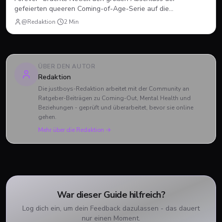
gefeierten queeren Coming-of-Age-Serie auf die
Bildschirme. Statt einer vierten Staffel gab es diesmal einen
@Redaktion
·
2
Min
abendfüllenden Spielfilm. Wir blicken zurück, wie sich Nick
und Charlie verabschiedet haben und was das große Finale
zu bieten hatte.
ÜBER DEN AUTOR
Redaktion
Die justboys-Redaktion arbeitet mit der Community an
Ratgeber-Beiträgen zu Coming-Out, Mental Health und
Beziehungen - geprüft und überarbeitet, bevor sie online
gehen.
Mehr über die Redaktion →
War dieser Guide hilfreich?
Log dich ein, um dein Feedback dazulassen - das dauert
nur einen Moment.