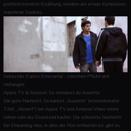
politisch korrekte Erzählung, sondern als etwas Komplexes,
manchmal Dunkles.
Sebastián (Carlos Echevarría) - zwischen Pflicht und
Verlangen.
Apple TV & Amazon: So streamst du Ausente
Die gute Nachricht: Du kannst „Ausente" (internationaler
Titel: „Absent") bei Apple TV und Amazon Video online
leihen oder als Download kaufen. Die schlechte Nachricht:
Ein Streaming-Abo, in dem der Film enthalten ist, gibt es