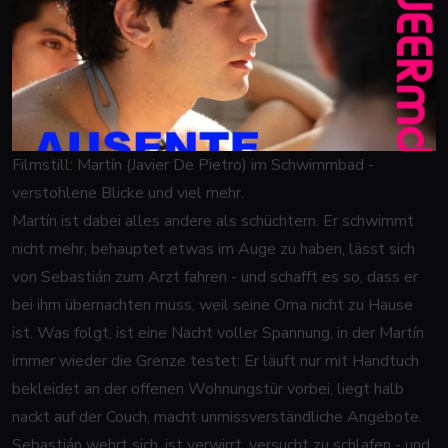
Filmstill: Martín (Javier De Pietro) im Schwimmbad -
verstohlene Blicke und viel mehr.
Martín ist dabei alles andere als schüchtern. Er schwimmt
nicht mehr, behauptet etwas im Auge zu haben, lässt sich
von Sebastián zum Arzt fahren - und schafft es so, dass er
bei ihm übernachten muss, weil seine Oma nicht zu Hause
ist. Was folgt, ist eine Nacht voller Spannung, in der Martín
immer wieder die Grenze testet: Er läuft nur mit Handtuch
bekleidet an der offenen Wohnungstür vorbei, liegt halb
nackt auf der Couch, macht unmissverständliche Angebote.
Sebastián wehrt sich, ist verwirrt, versucht zu schlafen - und