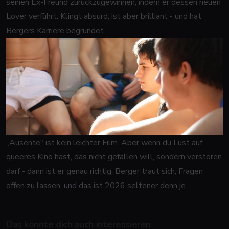
seinen Ex-Freund zurückzugewinnen, indem er dessen neuen
Lover verführt. Klingt absurd, ist aber brilliant - und hat
Bergers Karriere begründet.
„Ausente" ist kein leichter Film. Aber wenn du Lust auf
queeres Kino hast, das nicht gefallen will, sondern verstören
darf - dann ist er genau richtig. Berger traut sich, Fragen
offen zu lassen, und das ist 2026 seltener denn je.
Das könnte dich auch interessieren