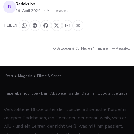
Redaktion
R
29. April 2026
·
4
Min Lesezeit
TEILEN
© Salzgeber & Co. Medien / Filmverleih — Pressefoto
Start
/
Magazin
/
Filme & Serien
Trailer über YouTube - beim Abspielen werden Daten an Google übertragen.
Verstohlene Blicke unter der Dusche, athletische Körper in
knappen Badehosen, ein Teenager, der genau weiß, was er
will - und ein Lehrer, der nicht weiß, was mit ihm passiert.