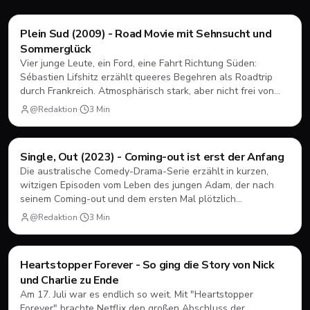
Filme & Serien
Plein Sud (2009) - Road Movie mit Sehnsucht und
Sommerglück
Vier junge Leute, ein Ford, eine Fahrt Richtung Süden:
Sébastien Lifshitz erzählt queeres Begehren als Roadtrip
durch Frankreich. Atmosphärisch stark, aber nicht frei von
Längen.
@Redaktion
·
3
Min
Filme & Serien
Single, Out (2023) - Coming-out ist erst der Anfang
Die australische Comedy-Drama-Serie erzählt in kurzen,
witzigen Episoden vom Leben des jungen Adam, der nach
seinem Coming-out und dem ersten Mal plötzlich
herausfinden muss, wie Dating, Freundschaft und Familie
@Redaktion
·
3
Min
unter neuen Vorzeichen funktionieren.
Filme & Serien
Heartstopper Forever - So ging die Story von Nick
und Charlie zu Ende
Am 17. Juli war es endlich so weit. Mit "Heartstopper
Forever" brachte Netflix den großen Abschluss der