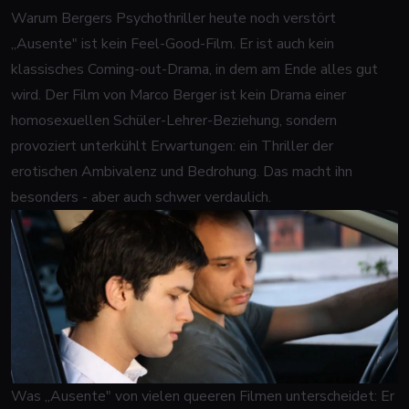
Warum Bergers Psychothriller heute noch verstört
„Ausente" ist kein Feel-Good-Film. Er ist auch kein
klassisches Coming-out-Drama, in dem am Ende alles gut
wird. Der Film von Marco Berger ist kein Drama einer
homosexuellen Schüler-Lehrer-Beziehung, sondern
provoziert unterkühlt Erwartungen: ein Thriller der
erotischen Ambivalenz und Bedrohung. Das macht ihn
besonders - aber auch schwer verdaulich.
Was „Ausente" von vielen queeren Filmen unterscheidet: Er