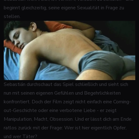
beginnt gleichzeitig, seine eigene Sexualität in Frage zu
stellen.
Sebastián durchschaut das Spiel schließlich und sieht sich
nun mit seinen eigenen Gefühlen und Begehrlichkeiten
konfrontiert. Doch der Film zeigt nicht einfach eine Coming-
out-Geschichte oder eine verbotene Liebe - er zeigt
Manipulation, Macht, Obsession. Und er lässt dich am Ende
ratlos zurück mit der Frage: Wer ist hier eigentlich Opfer,
und wer Täter?