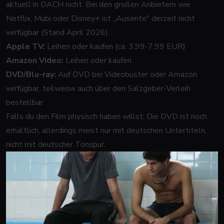
aktuell in DACH nicht. Bei den großen Anbietern wie
Netflix, Mubi oder Disney+ ist „Ausente" derzeit nicht
verfügbar (Stand April 2026).
Apple TV:
Leihen oder kaufen (ca. 3,99-7,99 EUR)
Amazon Video:
Leihen oder kaufen
DVD/Blu-ray:
Auf DVD bei Videobuster oder Amazon
verfügbar, teilweise auch über den Salzgeber-Verleih
bestellbar
Falls du den Film physisch haben willst: Die DVD ist noch
erhältlich, allerdings meist nur mit deutschen Untertiteln,
nicht mit deutscher Tonspur.