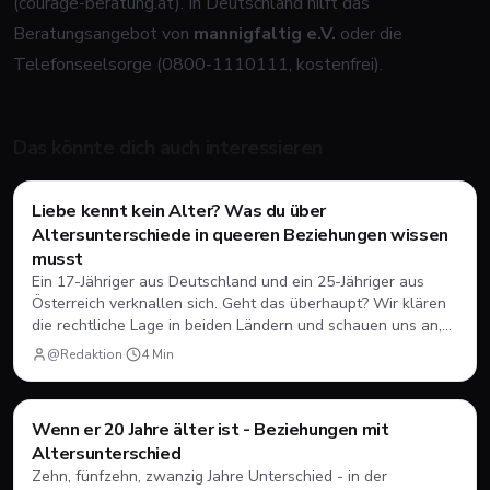
(
courage-beratung.at
). In Deutschland hilft das
Beratungsangebot von
mannigfaltig e.V.
oder die
Telefonseelsorge (0800-1110111, kostenfrei).
Das könnte dich auch interessieren
Ratgeber
Liebe kennt kein Alter? Was du über
Altersunterschiede in queeren Beziehungen wissen
musst
Ein 17-Jähriger aus Deutschland und ein 25-Jähriger aus
Österreich verknallen sich. Geht das überhaupt? Wir klären
die rechtliche Lage in beiden Ländern und schauen uns an,
worauf es bei einem größeren Altersunterschied wirklich
@Redaktion
·
4
Min
ankommt.
Wenn er 20 Jahre älter ist - Beziehungen mit
Dating
💘
Altersunterschied
Zehn, fünfzehn, zwanzig Jahre Unterschied - in der