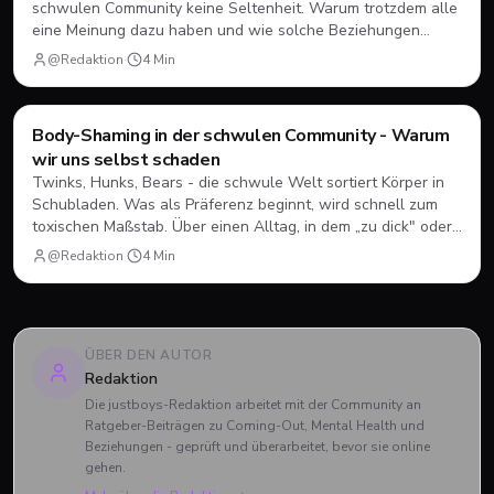
schwulen Community keine Seltenheit. Warum trotzdem alle
eine Meinung dazu haben und wie solche Beziehungen
wirklich funktionieren können.
@Redaktion
·
4
Min
Mental Health
Body-Shaming in der schwulen Community - Warum
wir uns selbst schaden
Twinks, Hunks, Bears - die schwule Welt sortiert Körper in
Schubladen. Was als Präferenz beginnt, wird schnell zum
toxischen Maßstab. Über einen Alltag, in dem „zu dick" oder
„zu alt" keine Seltenheit sind.
@Redaktion
·
4
Min
ÜBER DEN AUTOR
Redaktion
Die justboys-Redaktion arbeitet mit der Community an
Ratgeber-Beiträgen zu Coming-Out, Mental Health und
Beziehungen - geprüft und überarbeitet, bevor sie online
gehen.