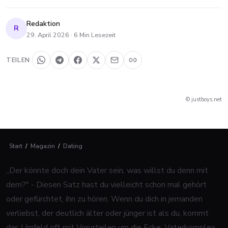
Redaktion
R
29. April 2026
·
6
Min Lesezeit
TEILEN
© justboys.net
Start
/
Magazin
/
Dating
„Der könnte doch dein Vater sein, was willst du denn mit
dem?" - Diesen Satz hast du vielleicht schon mal gehört
oder gefürchtet, ihn zu hören. Wenn du dich in jemanden
verliebst, der deutlich älter oder jünger ist als du, kommt
das Umfeld oft mit Vorurteilen um die Ecke: Vaterkomplex,