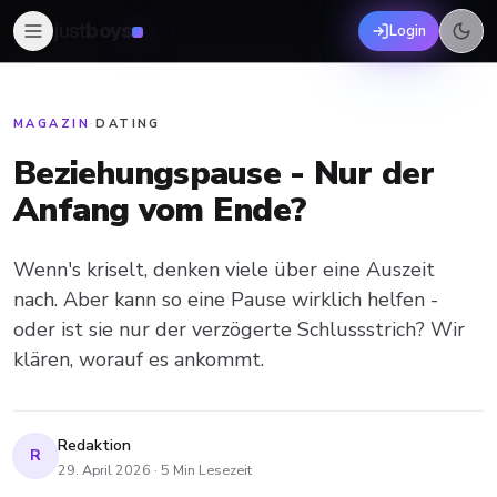
just
boys
Login
MAGAZIN
·
DATING
Beziehungspause - Nur der
Anfang vom Ende?
Wenn's kriselt, denken viele über eine Auszeit
nach. Aber kann so eine Pause wirklich helfen -
oder ist sie nur der verzögerte Schlussstrich? Wir
klären, worauf es ankommt.
Redaktion
R
29. April 2026
·
5
Min Lesezeit