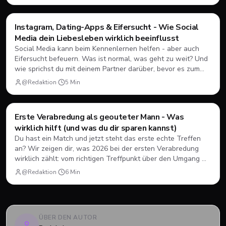
Instagram, Dating-Apps & Eifersucht - Wie Social
Dating
💘
Media dein Liebesleben wirklich beeinflusst
Social Media kann beim Kennenlernen helfen - aber auch
Eifersucht befeuern. Was ist normal, was geht zu weit? Und
wie sprichst du mit deinem Partner darüber, bevor es zum
Problem wird?
@Redaktion
·
5
Min
Erste Verabredung als geouteter Mann - Was
Dating
💘
wirklich hilft (und was du dir sparen kannst)
Du hast ein Match und jetzt steht das erste echte Treffen
an? Wir zeigen dir, was 2026 bei der ersten Verabredung
wirklich zählt: vom richtigen Treffpunkt über den Umgang mit
Erwartungen bis zur Frage, wann es okay ist zu gehen.
@Redaktion
·
6
Min
ÜBER DEN AUTOR