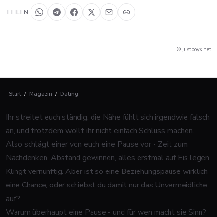
TEILEN
© justboys.net
Start
/
Magazin
/
Dating
Ihr streitet euch ständig, die Nähe fühlt sich irgendwie falsch
an, und trotzdem wollt ihr nicht einfach Schluss machen.
Also schlägt einer von euch eine Pause vor - Zeit zum
Nachdenken, Abstand gewinnen, alles erstmal auf Eis legen.
Klingt vernünftig. Aber ist so eine Beziehungspause wirklich
eine Chance, oder schiebst du damit nur das Unvermeidliche
auf?
Warum überhaupt eine Pause - und für wen macht sie Sinn?