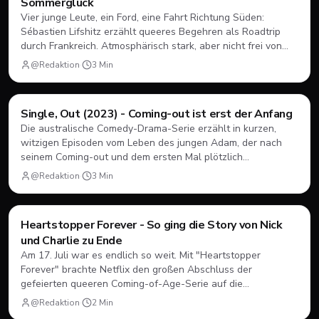
Sommerglück
Vier junge Leute, ein Ford, eine Fahrt Richtung Süden:
Sébastien Lifshitz erzählt queeres Begehren als Roadtrip
durch Frankreich. Atmosphärisch stark, aber nicht frei von
Längen.
@Redaktion
·
3
Min
Filme & Serien
Single, Out (2023) - Coming-out ist erst der Anfang
Die australische Comedy-Drama-Serie erzählt in kurzen,
witzigen Episoden vom Leben des jungen Adam, der nach
seinem Coming-out und dem ersten Mal plötzlich
herausfinden muss, wie Dating, Freundschaft und Familie
@Redaktion
·
3
Min
unter neuen Vorzeichen funktionieren.
Filme & Serien
Heartstopper Forever - So ging die Story von Nick
und Charlie zu Ende
Am 17. Juli war es endlich so weit. Mit "Heartstopper
Forever" brachte Netflix den großen Abschluss der
gefeierten queeren Coming-of-Age-Serie auf die
Bildschirme. Statt einer vierten Staffel gab es diesmal einen
@Redaktion
·
2
Min
abendfüllenden Spielfilm. Wir blicken zurück, wie sich Nick