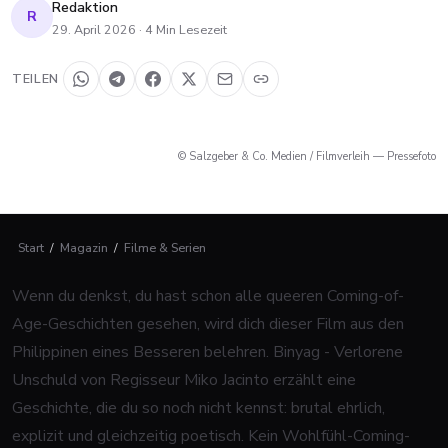
Redaktion
R
29. April 2026
·
4
Min Lesezeit
TEILEN
© Salzgeber & Co. Medien / Filmverleih — Pressefoto
Start
/
Magazin
/
Filme & Serien
Wenn du denkst, du hast schon alle queeren Coming-of-
Age-Geschichten gesehen, wird dich dieser Film aus den
Philippinen eines Besseren belehren.
Binyag - Verlorene
Unschuld
von Regisseur Miko Jacinto erzählt eine
Geschichte, die du so noch nicht kennst: brutal ehrlich,
explizit und gleichzeitig poetisch. Kein Wohlfühl-Coming-