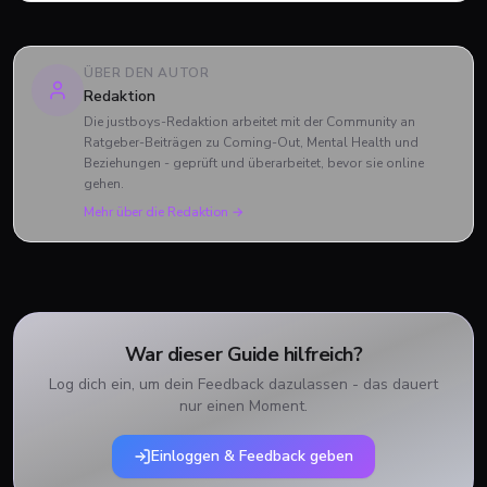
und Charlie verabschiedet haben und was das große Finale
zu bieten hatte.
ÜBER DEN AUTOR
Redaktion
Die justboys-Redaktion arbeitet mit der Community an
Ratgeber-Beiträgen zu Coming-Out, Mental Health und
Beziehungen - geprüft und überarbeitet, bevor sie online
gehen.
Mehr über die Redaktion →
War dieser Guide hilfreich?
Log dich ein, um dein Feedback dazulassen - das dauert
nur einen Moment.
Einloggen & Feedback geben