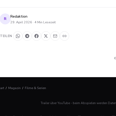
Redaktion
R
29. April 2026
·
4
Min Lesezeit
TEILEN
©
tart
/
Magazin
/
Filme & Serien
Trailer über YouTube - beim Abspielen werden Date