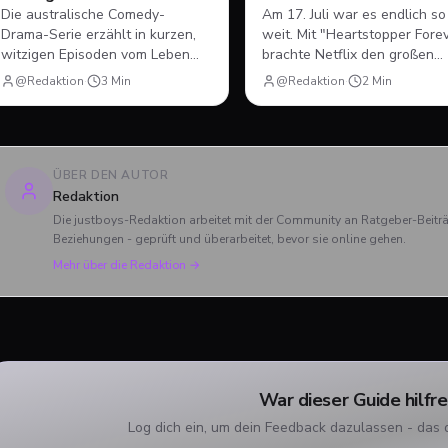
Die australische Comedy-
Am 17. Juli war es endlich so
Drama-Serie erzählt in kurzen,
weit. Mit "Heartstopper Fore
witzigen Episoden vom Leben
brachte Netflix den großen
des jungen Adam, der nach
Abschluss der gefeierten
@Redaktion
·
3
Min
@Redaktion
·
2
Min
seinem Coming-out und dem
queeren Coming-of-Age-Ser
ersten Mal plötzlich
auf die Bildschirme. Statt ein
herausfinden muss, wie Dating,
vierten Staffel gab es diesma
Freundschaft und Familie unter
einen abendfüllenden Spielfi
neuen Vorzeichen funktionieren.
Wir blicken zurück, wie sich 
ÜBER DEN AUTOR
und Charlie verabschiedet h
Redaktion
und was das große Finale zu
Die justboys-Redaktion arbeitet mit der Community an Ratgeber-Beit
bieten hatte.
Beziehungen - geprüft und überarbeitet, bevor sie online gehen.
Mehr über die Redaktion →
War dieser Guide hilfre
Log dich ein, um dein Feedback dazulassen - das 