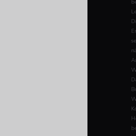
b
L
D
E
s
n
A
W
D
B
W
K
H
be