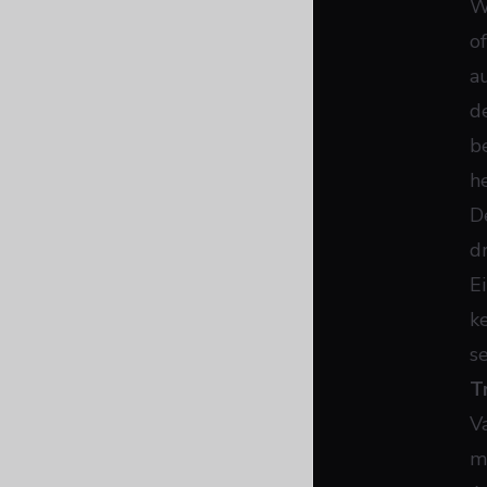
W
o
a
d
b
h
D
d
E
k
s
T
V
m