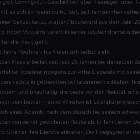
s gibt Coming-out-Geschichten über Teenager, über Tw
hlt es sich an, wenn du 60 bist, seit Jahrzehnten verhei
einer Sexualität zu stellen? Boulevard aus dem Jahr 2
nd Robin Williams liefert in seiner letzten dramatisch
nter die Haut geht.
6 Jahre Routine - bis Nolan sich selbst sieht
olan Mack arbeitet seit fast 26 Jahren bei derselben Ban
erfekter Routine: morgens zur Arbeit, abends mit sein
eden, nachts in getrennten Schlafzimmern schlafen. Ihr
equem und unauffällig, die beide vor der Realität schü
evor, sein bester Freund Winston ist Literaturprofessor
och eines Abends, nach dem Besuch bei seinem schwer
olan von seiner gewohnten Route ab. Er fährt einen Bo
nd Stricher ihre Dienste anbieten. Dort begegnet er d