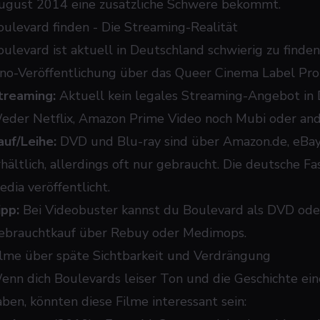
ugust 2014 eine zusätzliche Schwere bekommt.
oulevard finden - Die Streaming-Realität
oulevard ist aktuell in Deutschland schwierig zu finden
ino-Veröffentlichung über das Queer Cinema Label Pro-
treaming:
Aktuell kein legales Streaming-Angebot in
eder Netflix, Amazon Prime Video noch Mubi oder ande
auf/Leihe:
DVD und Blu-ray sind über Amazon.de, eBay 
rhältlich, allerdings oft nur gebraucht. Die deutsche
edia veröffentlicht.
ipp:
Bei Videobuster kannst du Boulevard als DVD oder 
ebrauchtkauf über Rebuy oder Medimops.
ilme über späte Sichtbarkeit und Verdrängung
enn dich Boulevards leiser Ton und die Geschichte ei
aben, könnten diese Filme interessant sein: