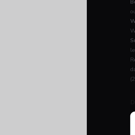
B
o
W
W
S
l
R
d
(
D