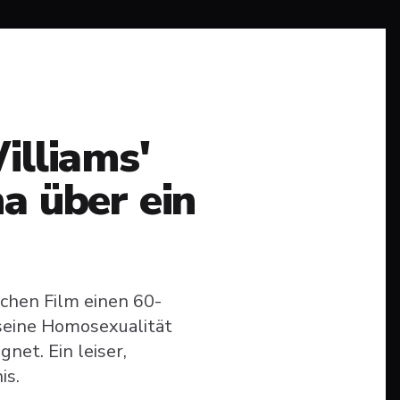
illiams'
a über ein
schen Film einen 60-
 seine Homosexualität
net. Ein leiser,
is.