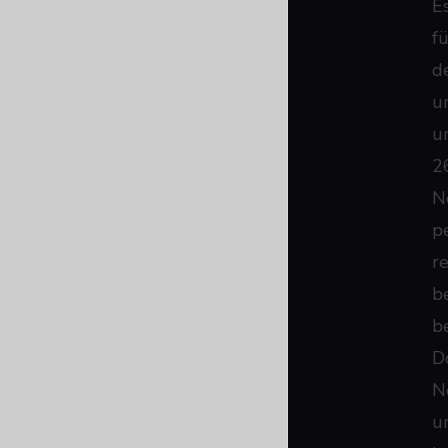
E
fü
d
u
u
2
N
p
r
b
b
D
N
u