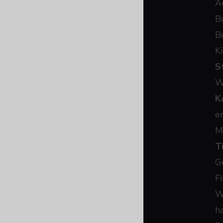
A
B
B
K
S
W
K
e
M
T
G
F
W
h