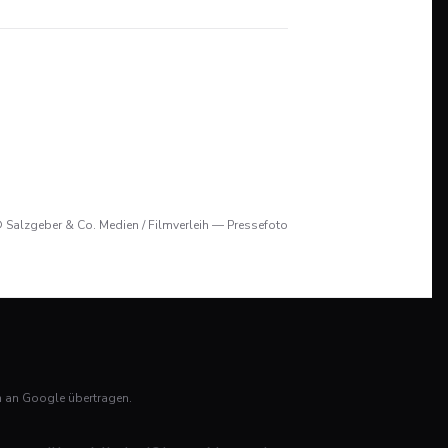
 Salzgeber & Co. Medien / Filmverleih — Pressefoto
n an Google übertragen.