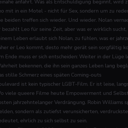
einahe anfährt. Was als Entschuldigung beginnt, wir
eo mit in ein Motel - nicht für Sex, sondern um zu rede
ie beiden treffen sich wieder. Und wieder. Nolan verna
r bezahlt Leo für seine Zeit, aber was er wirklich sucht
einem Leben erlaubt sich Nolan, zu fühlen, was er jahr
äher er Leo kommt, desto mehr gerät sein sorgfältig k
m Ende muss er sich entscheiden: Weiter in der Lüge le
ahrheit bekennen, die ihn sein ganzes Leben lang begle
as stille Schmerz eines späten Coming-outs
oulevard ist kein typischer LGBT-Film. Er ist leise, lan
o viele queere Filme heute Empowerment und Selbstfi
osten jahrzehntelanger Verdrängung. Robin Williams sp
elden, sondern als zutiefst verunsicherten, verdruckst
deutet, ehrlich zu sich selbst zu sein.