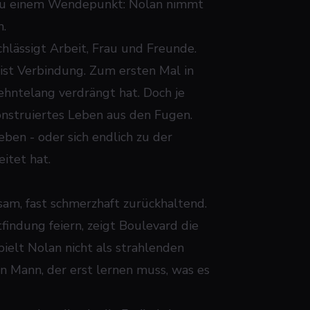
d zu einem Wendepunkt: Nolan nimmt
n.
chlässigt Arbeit, Frau und Freunde.
, ist Verbindung. Zum ersten Mal in
zehntelang verdrängt hat. Doch je
onstruiertes Leben aus den Fugen.
ben - oder sich endlich zu der
itet hat.
gsam, fast schmerzhaft zurückhaltend.
ndung feiern, zeigt Boulevard die
ielt Nolan nicht als strahlenden
en Mann, der erst lernen muss, was es