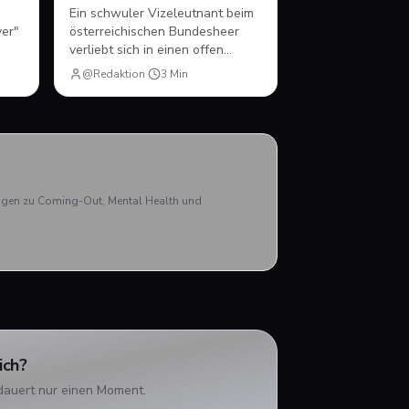
Ein schwuler Vizeleutnant beim
ver"
österreichischen Bundesheer
verliebt sich in einen offen
schwulen Rekruten. Drama über
@Redaktion
·
3
Min
ie
Männlichkeit, Militär und den
er
Mut, sich selbst zu sein.
l
lm.
Nick
aben
rägen zu Coming-Out, Mental Health und
ich?
dauert nur einen Moment.