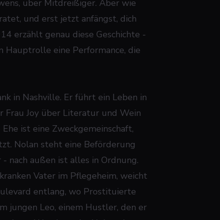
ens, über Mitdreißiger. Aber wie
ratet, und erst jetzt anfängst, dich
014 erzählt genau diese Geschichte -
en Hauptrolle eine Performance, die
k in Nashville. Er führt ein Leben in
er Frau Joy über Literatur und Wein
e Ehe ist eine Zweckgemeinschaft,
tzt. Nolan steht eine Beförderung
 - nach außen ist alles in Ordnung.
kranken Vater im Pflegeheim, weicht
ulevard entlang, wo Prostituierte
em jungen Leo, einem Hustler, den er