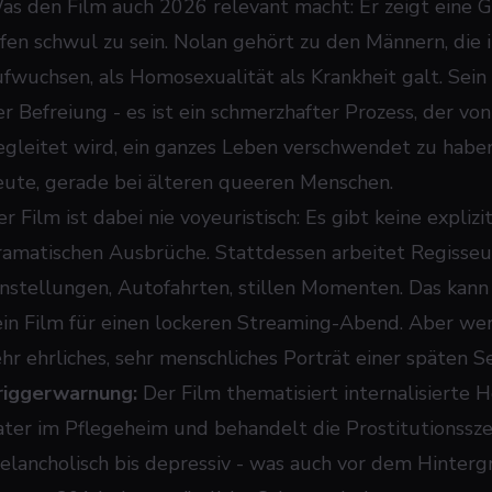
as den Film auch 2026 relevant macht: Er zeigt eine Gen
ffen schwul zu sein. Nolan gehört zu den Männern, die
ufwuchsen, als Homosexualität als Krankheit galt. Sein 
er Befreiung - es ist ein schmerzhafter Prozess, der 
egleitet wird, ein ganzes Leben verschwendet zu haben
eute, gerade bei älteren queeren Menschen.
er Film ist dabei nie voyeuristisch: Es gibt keine expli
ramatischen Ausbrüche. Stattdessen arbeitet Regisseu
instellungen, Autofahrten, stillen Momenten. Das kann
ein Film für einen lockeren Streaming-Abend. Aber wer
ehr ehrliches, sehr menschliches Porträt einer späten S
riggerwarnung:
Der Film thematisiert internalisierte 
ater im Pflegeheim und behandelt die Prostitutionssz
elancholisch bis depressiv - was auch vor dem Hinterg