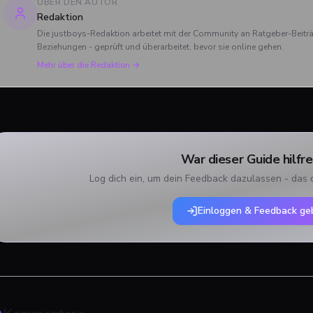
neuen Vorzeichen funktionieren.
Wir blicken zurück, wie sich 
ÜBER DEN AUTOR
und Charlie verabschiedet h
Redaktion
und was das große Finale zu
Die justboys-Redaktion arbeitet mit der Community an Ratgeber-Beit
bieten hatte.
Beziehungen - geprüft und überarbeitet, bevor sie online gehen.
Mehr über die Redaktion →
War dieser Guide hilfre
Log dich ein, um dein Feedback dazulassen - das 
Einloggen & Feedback ge