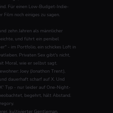
sind. Für einen Low-Budget-Indie-
r Film noch einiges zu sagen.
und zehn Jahren als männlicher
Beichte, und führt ein penibel
" - im Portfolio, ein schickes Loft in
tleben. Privaten Sex gibt's nicht,
t Moral, wie er selbst sagt.
ewohner: Joey (Jonathon Trent),
und dauerhaft scharf auf X. Und
' Typ - nur leider auf One-Night-
 beobachtet, begehrt, hält Abstand.
regory.
erer, kultivierter Gentleman,