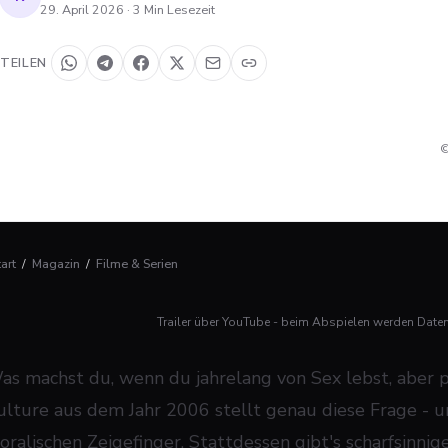
29. April 2026
·
3
Min Lesezeit
TEILEN
©
tart
/
Magazin
/
Filme & Serien
Trailer über YouTube - beim Abspielen werden Date
as machst du, wenn du jahrelang von Sex lebst, aber p
ulture
aus dem Jahr 2006 stellt genau diese Frage - u
oralischen Zeigefinger. Stattdessen gibt's scharfsinnig