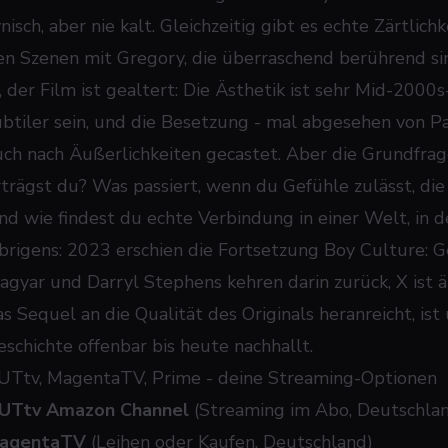
nisch, aber nie kalt. Gleichzeitig gibt es echte Zärtlic
en Szenen mit Gregory, die überraschend berührend si
a, der Film ist gealtert: Die Ästhetik ist sehr Mid-2000
ubtiler sein, und die Besetzung - mal abgesehen von Pa
uch nach Äußerlichkeiten gecastet. Aber die Grundfrag
rträgst du? Was passiert, wenn du Gefühle zulässt, di
nd wie findest du echte Verbindung in einer Welt, in d
brigens: 2023 erschien die Fortsetzung
Boy Culture: G
agyar und Darryl Stephens kehren darin zurück, X ist äl
s Sequel an die Qualität des Originals heranreicht, ist 
eschichte offenbar bis heute nachhallt.
UTtv, MagentaTV, Prime - deine Streaming-Optionen
UTtv Amazon Channel
(Streaming im Abo, Deutschla
agentaTV
(Leihen oder Kaufen, Deutschland)