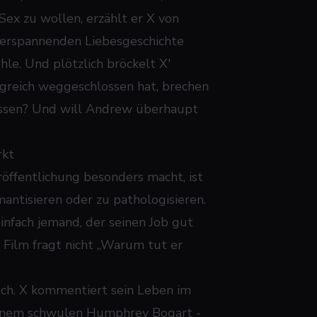
Sex zu wollen, erzählt er X von
überspannenden Liebesgeschichte
le. Und plötzlich bröckelt X'
olgreich weggeschlossen hat, brechen
nlassen? Und will Andrew überhaupt
rkt
röffentlichung besonders macht, ist
mantisieren oder zu pathologisieren.
 einfach jemand, der seinen Job gut
r Film fragt nicht „Warum tut er
isch. X kommentiert sein Leben im
einem schwulen Humphrey Bogart -