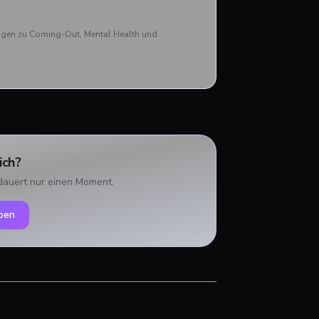
Nick
aben
rägen zu Coming-Out, Mental Health und
ich?
dauert nur einen Moment.
ben