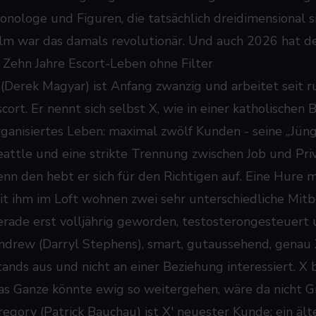
onologe und Figuren, die tatsächlich dreidimensional 
ilm war das damals revolutionär. Und auch 2026 hat de
: Zehn Jahre Escort-Leben ohne Filter
 (Derek Magyar) ist Anfang zwanzig und arbeitet seit r
cort. Er nennt sich selbst X, wie in einer katholischen 
rganisiertes Leben: maximal zwölf Kunden - seine „Jünger
eattle und eine strikte Trennung zwischen Job und Priva
enn den hebt er sich für den Richtigen auf. Eine Hure mi
it ihm im Loft wohnen zwei sehr unterschiedliche Mitb
erade erst volljährig geworden, testosterongesteuert 
ndrew (Darryl Stephens), smart, gutaussehend, genau X
tands aus und nicht an einer Beziehung interessiert. X
as Ganze könnte ewig so weitergehen, wäre da nicht G
regory (Patrick Bauchau) ist X' neuester Kunde: ein ält