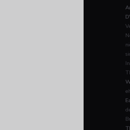
A
D
V
N
n
si
I
T
W
e
E
d
B
T