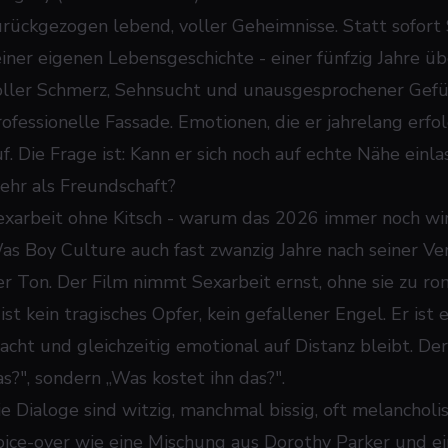
urückgezogen lebend, voller Geheimnisse. Statt sofort 
einer eigenen Lebensgeschichte - einer fünfzig Jahre 
oller Schmerz, Sehnsucht und unausgesprochener Gefüh
rofessionelle Fassade. Emotionen, die er jahrelang erf
uf. Die Frage ist: Kann er sich noch auf echte Nähe ei
ehr als Freundschaft?
exarbeit ohne Kitsch - warum das 2026 immer noch wi
as
Boy Culture
auch fast zwanzig Jahre nach seiner Ve
er Ton. Der Film nimmt Sexarbeit ernst, ohne sie zu ro
ist kein tragisches Opfer, kein gefallener Engel. Er ist
acht und gleichzeitig emotional auf Distanz bleibt. De
as?", sondern „Was kostet ihn das?".
ie Dialoge sind witzig, manchmal bissig, oft melanchol
oice-over wie eine Mischung aus Dorothy Parker und 