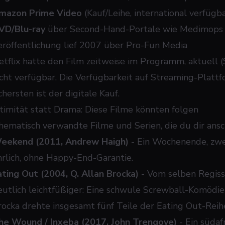
mazon Prime Video
(Kauf/Leihe, international verfügb
VD/Blu-ray
über Second-Hand-Portale wie Medimops o
eröffentlichung lief 2007 über Pro-Fun Media
etflix hatte den Film zeitweise im Programm, aktuell (
icht verfügbar. Die Verfügbarkeit auf Streaming-Platt
chersten ist der digitale Kauf.
ntimität statt Drama: Diese Filme könnten folgen
hematisch verwandte Filme und Serien, die du dir ansc
eekend (2011, Andrew Haigh)
- Ein Wochenende, zwei
hrlich, ohne Happy-End-Garantie.
ating Out (2004, Q. Allan Brocka)
- Vom selben Regis
eutlich leichtfüßiger: Eine schwule Screwball-Komödie
rocka drehte insgesamt fünf Teile der
Eating Out
-Reih
he Wound / Inxeba (2017, John Trengove)
- Ein südaf