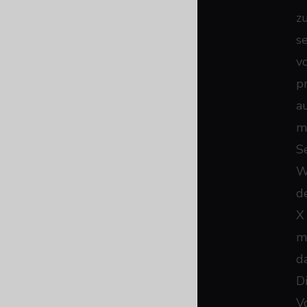
z
s
v
p
a
m
S
W
d
X 
m
d
D
V