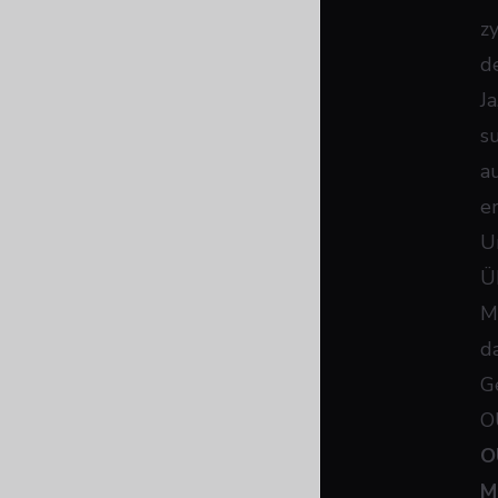
zy
d
J
s
a
e
U
Ü
M
da
G
O
O
M