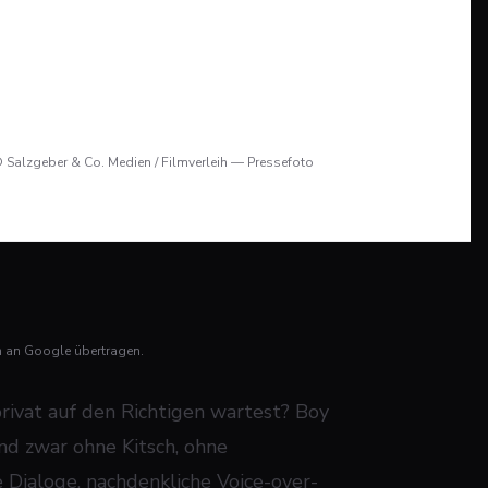
 Salzgeber & Co. Medien / Filmverleih — Pressefoto
n an Google übertragen.
rivat auf den Richtigen wartest?
Boy
nd zwar ohne Kitsch, ohne
e Dialoge, nachdenkliche Voice-over-