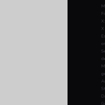
M
F
X
X
Es
o
S
d
M
g
A
S
D
G