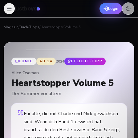
just
boys
Login
Magazin
/
Buch-Tipps
/
Heartstopper Volume 5
COMIC
AB
14
2024
PFLICHT-TIPP
Alice Oseman
Heartstopper Volume 5
Der Sommer vor allem
Für alle, die mit Charlie und Nick gewachsen
sind. Wenn dich Band 1 erwischt hat,
brauchst du den Rest sowieso. Band 5 zeigt,
dass eine schwule Liebesgeschichte auch