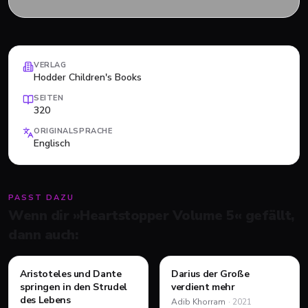
VERLAG
Hodder Children's Books
SEITEN
320
ORIGINALSPRACHE
Englisch
PASST DAZU
Wenn dir »
Heartstopper Volume 5
« gefällt,
dann auch:
Aristoteles und Dante
Darius der Große
ROMAN
ROMAN
springen in den Strudel
verdient mehr
des Lebens
Adib Khorram
·
2021