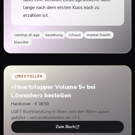
lange nach dem ersten Kuss noch zu
erzählen ist.
coming-of-age
beziehung
schwul
mental-health
klassiker
BESTELLEN
»
Heartstopper Volume 5
« bei
Löwenherz bestellen
Hardcover · € 18,50
LGBT-Buchhandlung in Wien, seit den 90ern queer
geführt – versandkostenfrei ab 25 €.
Zum Buch