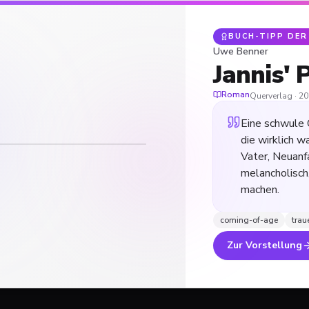
BUCH-TIPP DE
Uwe Benner
Jannis' P
Roman
Querverlag · 20
Eine schwule 
die wirklich w
Vater, Neuanf
melancholisch
machen.
coming-of-age
trau
Zur Vorstellung