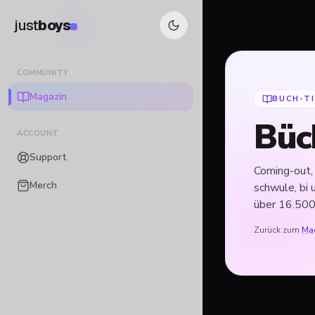
just
boys
COMMUNITY
Magazin
BUCH-T
Büch
ACCOUNT
Support
Coming-out,
Merch
schwule, bi 
über 16.500
Zurück zum
Ma