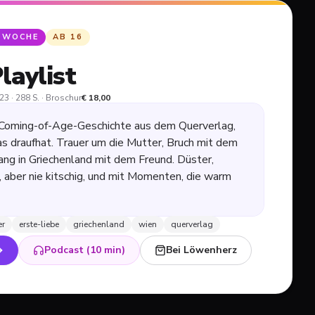
R WOCHE
AB
16
laylist
23 · 288 S. · Broschur
€
18,00
Coming-of-Age-Geschichte aus dem Querverlag,
as draufhat. Trauer um die Mutter, Bruch mit dem
ang in Griechenland mit dem Freund. Düster,
, aber nie kitschig, und mit Momenten, die warm
er
erste-liebe
griechenland
wien
querverlag
Podcast (10 min)
Bei Löwenherz