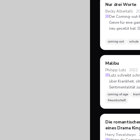
Nur drei Worte
PFLICHT-TIPP
Becky Albertalli
·
2
Der Coming-out-
Genre für eine ga
neu gesetzt hat. 
Jugendliteraturpr
als »Love, Simon« 
coming-out
schule
warm, leise weise.
wenn dich der Fi
erwischt hat.
Malibu
Philipp Lutz
·
2022
Lutz schreibt sc
über Krankheit, oh
Sentimentalität zu
deutscher Comin
coming-of-age
kran
Roman, der nich
freundschaft
Dramas willen ma
der wenigen, in 
Krank-Sein und s
Die romantische
nebeneinander st
eines Drama Kin
Harry Trevaldwyn
·