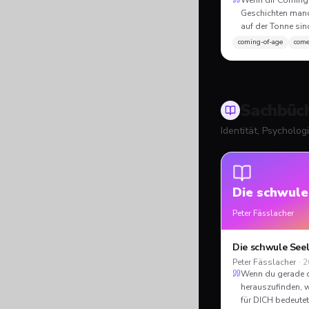
Wenn dir Coming
Geschichten man
auf der Tonne sin
die Comedy-Antwo
coming-of-age
com
eitel, witzig und e
Disaster zum Lie
Sachbüc
Identität, Psycholog
Die schwule
Peter Fässlacher
Die schwule See
Peter Fässlacher
·
2
Wenn du gerade d
herauszufinden, 
für DICH bedeutet