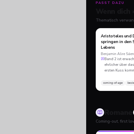
PASST DAZU
Wenn dich 
Thematisch verwand
Aristoteles und
springen in den 
Lebens
Benjamin Alire Sáe
Band 2 ist erwach
ehrlicher über d
ersten Kuss komm
Band 1 berührt hat
Antwort darauf, 
coming-of-age
bezi
Alltag bedeutet.
Romane
Coming-out, first lo