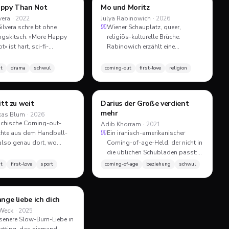
ppy Than Not
Mo und Moritz
ROMAN
ROMAN
vera
·
2022
Julya Rabinowich
·
2026
lvera schreibt ohne
Wiener Schauplatz, queer,
ngskitsch. »More Happy
religiös-kulturelle Brüche:
« ist hart, sci-fi-
Rabinowich erzählt eine
cht, und zeigt, was
Liebesgeschichte, die explizit
-out kosten kann, wenn
gegen das »Familien-werden-
t
drama
schwul
coming-out
first-love
religion
falschen Viertel
das-niemals-verstehen«-Klischee
lt schwul wird. Nicht das
schreibt. Sehr DACH, sehr 2026.
uch zum Thema, aber eins,
itt zu weit
Darius der Große verdient
ROMAN
ROMAN
hhallt.
mehr
ukas Blum
·
2026
ichische Coming-out-
Adib Khorram
·
2021
chte aus dem Handball-
Ein iranisch-amerikanischer
 also genau dort, wo
Coming-of-age-Held, der nicht in
-outs immer noch schwer
die üblichen Schubladen passt:
rfrischend dialognah und
queer, depressiv, Tee-Nerd,
t
first-love
sport
coming-of-age
beziehung
schwul
H-Sound geschrieben,
Bürokraten-Sohn. Khorram
-Schul-Klischees.
schreibt über Beziehungen wie
wenige andere: ehrlich, ohne
nge liebe ich dich
ROMAN
Kitsch, mit Platz für alle
Weck
·
2025
Zwischentöne.
enere Slow-Burn-Liebe in