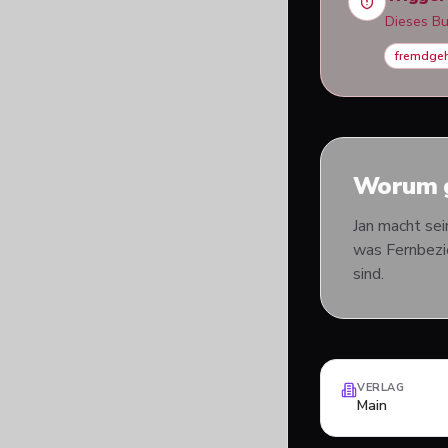
Dieses B
fremdge
Worum g
Jan macht sei
was Fernbezie
sind.
VERLAG
Main