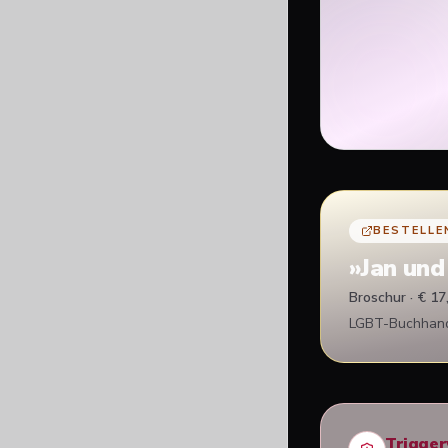
BESTELLE
»
Jan und
Broschur · € 17
LGBT-Buchhandl
Trigge