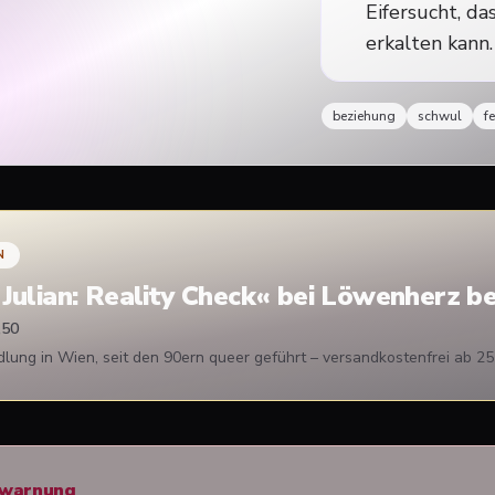
Eifersucht, d
erkalten kann.
beziehung
schwul
f
N
 Julian: Reality Check
« bei Löwenherz be
,50
ung in Wien, seit den 90ern queer geführt – versandkostenfrei ab 25
rwarnung