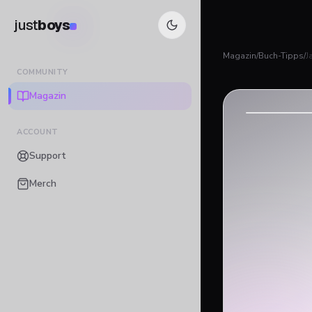
just
boys
Magazin
/
Buch-Tipps
/
J
COMMUNITY
Magazin
ACCOUNT
Support
Merch