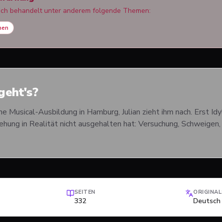
uch behandelt unter anderem folgende Themen:
hen
eht's?
ne Musical-Ausbildung in Hamburg, Julian zieht ihm nach. Erst Id
hung in Realität nicht ausgehalten hat: Versuchung, Schweigen, d
SEITEN
ORIGINA
332
Deutsch