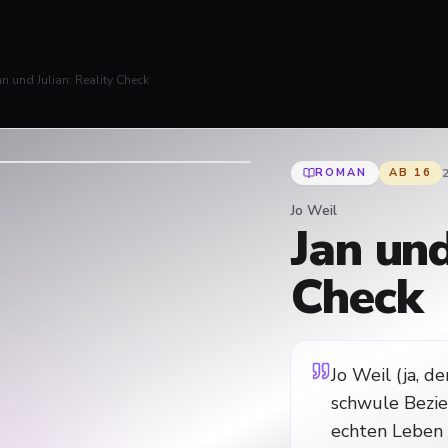
an und Julian: Reality Check
ROMAN
AB
16
Jo Weil
Jan und
Check
Jo Weil (ja, d
schwule Bezie
echten Leben 