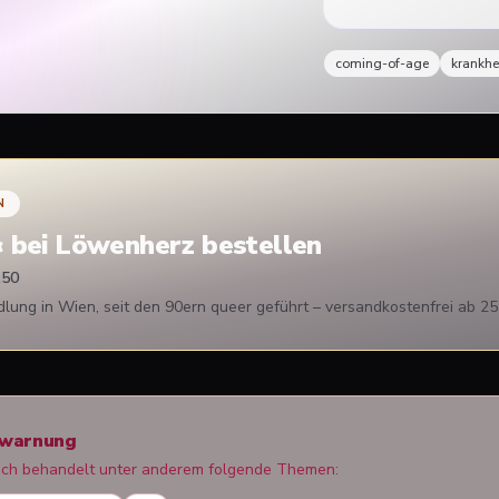
coming-of-age
krankhe
N
« bei Löwenherz bestellen
,50
ung in Wien, seit den 90ern queer geführt – versandkostenfrei ab 25
rwarnung
uch behandelt unter anderem folgende Themen: