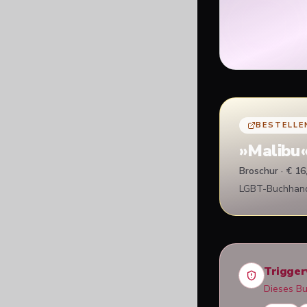
BESTELLE
»
Malibu
Broschur · € 16
LGBT-Buchhandl
Trigge
Dieses B