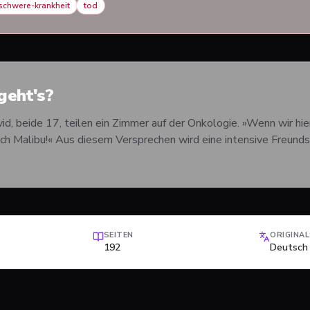
schwere-krankheit
tod
eht's?
id, beide 17, teilen ein Zimmer auf der Onkologie. »Wenn wir hier
 Malibu!« Aus diesem Versprechen wird eine intensive Freundscha
SEITEN
ORIGINA
192
Deutsch