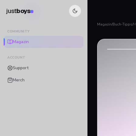
just
boys
Magazin
/
Buch-Tipps
/
M
COMMUNITY
Magazin
ACCOUNT
Support
Merch