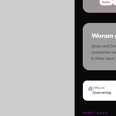
krebs
Worum g
Jonas und Dav
zusammen nach
in Ruhe lässt.
VERLAG
Querverlag
PASST DAZU