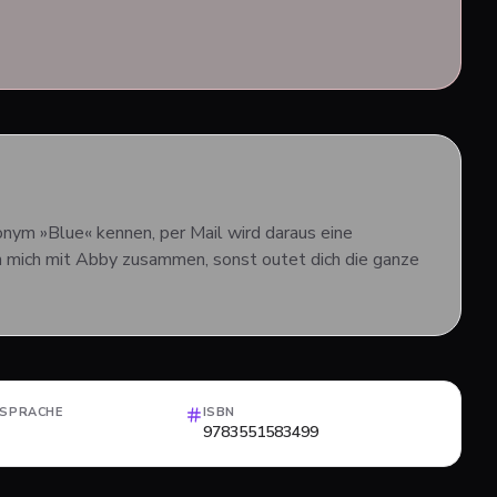
onym »Blue« kennen, per Mail wird daraus eine
ach mich mit Abby zusammen, sonst outet dich die ganze
LSPRACHE
ISBN
9783551583499