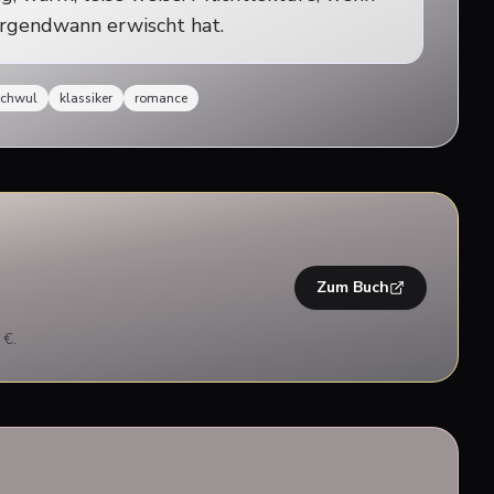
 irgendwann erwischt hat.
schwul
klassiker
romance
Zum Buch
 €.