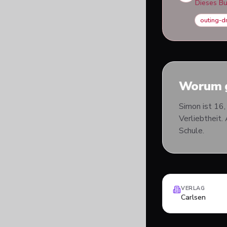
Dieses B
outing-d
Worum g
Simon ist 16,
Verliebtheit.
Schule.
VERLAG
Carlsen