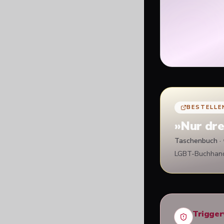
BESTELLE
»
Nur dre
Taschenbuch · 
LGBT-Buchhandl
Trigge