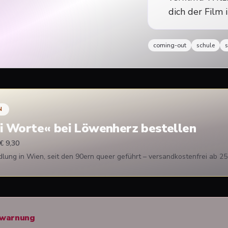
dich der Film
coming-out
schule
N
i Worte
« bei Löwenherz bestellen
€ 9,30
ung in Wien, seit den 90ern queer geführt – versandkostenfrei ab 25
rwarnung