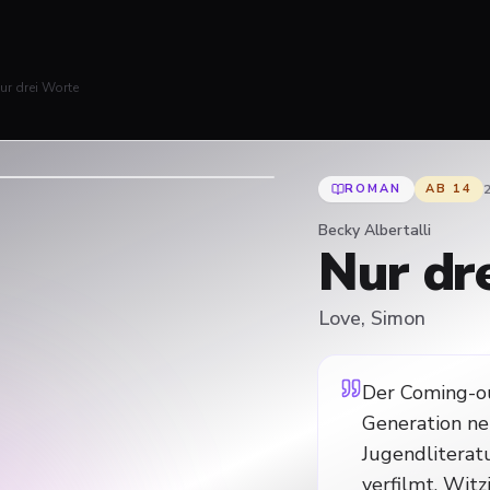
ur drei Worte
ROMAN
AB
14
Becky Albertalli
Nur dr
Love, Simon
Der Coming-ou
Generation ne
Jugendliterat
verfilmt. Witz