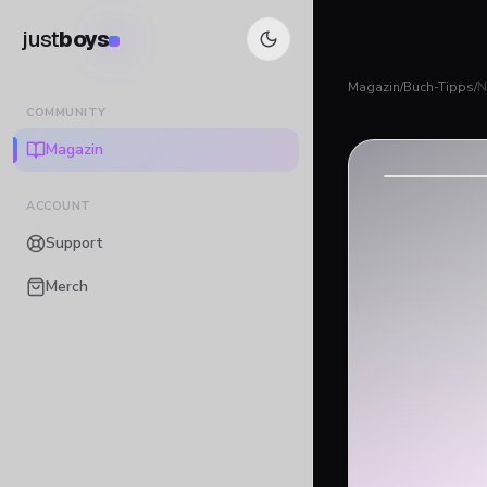
just
boys
Magazin
/
Buch-Tipps
/
N
COMMUNITY
Magazin
ACCOUNT
Support
Merch