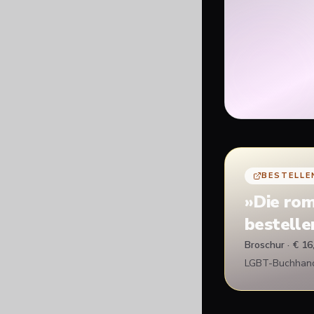
BESTELLE
»
Die rom
bestelle
Broschur · € 16
LGBT-Buchhandl