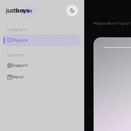
just
boys
Magazin
/
Buch-Tipps
/
D
COMMUNITY
Magazin
ACCOUNT
Support
Merch