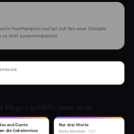
ests Hiverhampton und hat sich fürs neue Schuljahr
ie so nicht zusammenpassen.
LSPRACHE
a Kings
« gefällt, dann auch:
eles und Dante
Nur drei Worte
T-TIPP
PFLICHT-TIPP
ROMAN
ROMAN
en die Geheimnisse
Becky Albertalli
·
2017