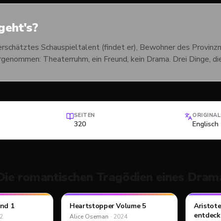
eht's?
erschätztes Schauspieltalent (findet er), Bewohner des Provinzn
rgenommen: Theaterruhm, ein Freund, kein Drama. Drei Dinge, d
SEITEN
ORIGINA
320
Englisch
Die romantischen Tragödien eines Dram
nd 1
Heartstopper Volume 5
Aristot
PFLICHT-TIPP
PFLICH
COMIC
COMIC
entdeck
2
Alice Oseman
·
2024