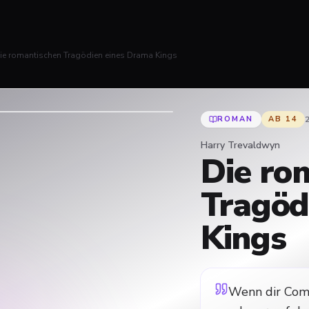
ie romantischen Tragödien eines Drama Kings
ROMAN
AB
14
Harry Trevaldwyn
Die ro
Tragöd
Kings
Wenn dir Com