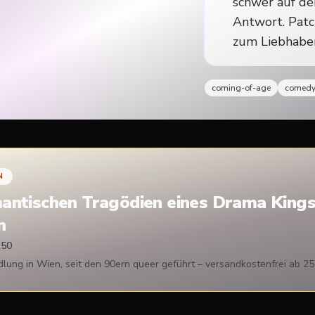
schwer auf de
Antwort. Patch
zum Liebhabe
coming-of-age
comed
N
antischen Tragödien eines Drama King
n
,50
ung in Wien, seit den 90ern queer geführt – versandkostenfrei ab 25