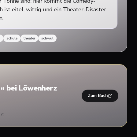
r Tonne sind: hier kommt die Comedy-
 ist eitel, witzig und ein Theater-Disaster
n.
y
schule
theater
schwul
s
« bei Löwenherz
Zum Buch
 €.