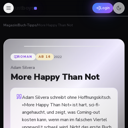
just
boys
Login
Magazin
/
Buch-Tipps
/
More Happy Than Not
ROMAN
AB
16
2022
Adam Silvera
More Happy Than Not
Adam Silvera schreibt ohne Hoffnungskitsch.
»More Happy Than Not« ist hart, sci-fi-
angehaucht, und zeigt, was Coming-out
kosten kann, wenn man im falschen Viertel
ungewollt schwul wird. Nicht das erste Buch