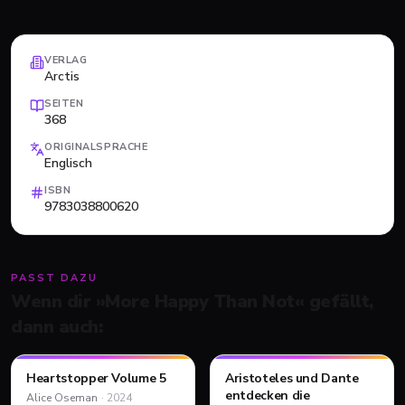
VERLAG
Arctis
SEITEN
368
ORIGINALSPRACHE
Englisch
ISBN
9783038800620
PASST DAZU
Wenn dir »
More Happy Than Not
« gefällt,
dann auch:
Heartstopper Volume 5
Aristoteles und Dante
PFLICHT-TIPP
PFLICHT-TIPP
COMIC
ROMAN
entdecken die
Alice Oseman
·
2024