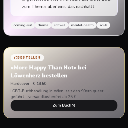
zum Thema, aber eins, das nachhallt.
coming-out
drama
schwul
mental-health
sci-fi
BESTELLEN
»
More Happy Than Not
« bei
Löwenherz bestellen
Hardcover · € 18,50
LGBT-Buchhandlung in Wien, seit den 90ern queer
geführt – versandkostenfrei ab 25 €.
Zum Buch