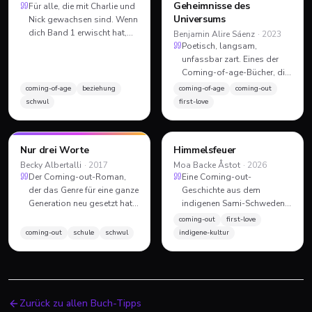
Geheimnisse des
Für alle, die mit Charlie und
Universums
Nick gewachsen sind. Wenn
dich Band 1 erwischt hat,
Benjamin Alire Sáenz
·
2023
brauchst du den Rest
Poetisch, langsam,
sowieso. Band 5 zeigt,
unfassbar zart. Eines der
dass eine schwule
Coming-of-age-Bücher, die
Liebesgeschichte auch
du als Erwachsener
coming-of-age
beziehung
coming-of-age
coming-out
lange nach dem ersten Kuss
nochmal liest und denkst:
schwul
first-love
noch zu erzählen ist.
»Warum hat mir das
damals niemand in die
Hand gedrückt?« Pflicht-
Nur drei Worte
Himmelsfeuer
PFLICHT-TIPP
ROMAN
ROMAN
Lektüre für alle, die zu
Becky Albertalli
·
2017
Moa Backe Åstot
vorsichtig sind mit ihren
·
2026
Der Coming-out-Roman,
Eine Coming-out-
Gefühlen.
der das Genre für eine ganze
Geschichte aus dem
Generation neu gesetzt hat.
indigenen Sami-Schweden,
Deutscher
nicht das Setting, das du
coming-out
first-love
Jugendliteraturpreis 2017,
normal in queeren
coming-out
schule
schwul
indigene-kultur
später als »Love, Simon«
Jugendbüchern liest. Leise,
verfilmt. Witzig, warm, leise
atmosphärisch, mit dem
weise. Pflichtlektüre, wenn
Druck einer kleinen
dich der Film irgendwann
Community, die sich nicht
erwischt hat.
aussuchen lässt.
Zurück zu allen Buch-Tipps