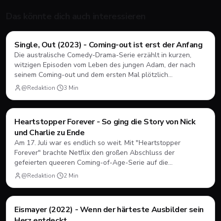
Das könnte dich auch interessieren
Filme & Serien
Single, Out (2023) - Coming-out ist erst der Anfang
Die australische Comedy-Drama-Serie erzählt in kurzen,
witzigen Episoden vom Leben des jungen Adam, der nach
seinem Coming-out und dem ersten Mal plötzlich
herausfinden muss, wie Dating, Freundschaft und Familie
@Redaktion
·
3
Min
unter neuen Vorzeichen funktionieren.
Filme & Serien
Heartstopper Forever - So ging die Story von Nick
und Charlie zu Ende
Am 17. Juli war es endlich so weit. Mit "Heartstopper
Forever" brachte Netflix den großen Abschluss der
gefeierten queeren Coming-of-Age-Serie auf die
Bildschirme. Statt einer vierten Staffel gab es diesmal einen
@Redaktion
·
2
Min
abendfüllenden Spielfilm. Wir blicken zurück, wie sich Nick
und Charlie verabschiedet haben und was das große Finale
zu bieten hatte.
Filme & Serien
Eismayer (2022) - Wenn der härteste Ausbilder sein
Herz entdeckt