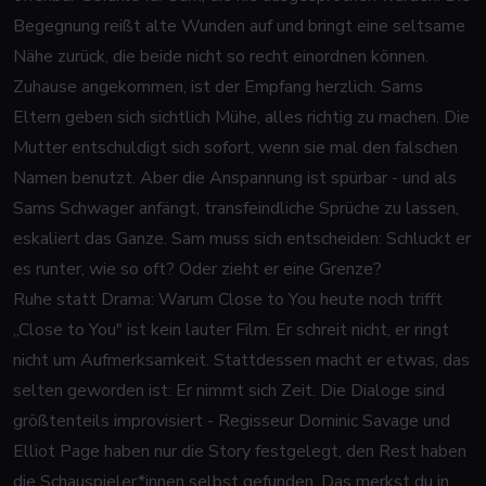
Begegnung reißt alte Wunden auf und bringt eine seltsame
Nähe zurück, die beide nicht so recht einordnen können.
Zuhause angekommen, ist der Empfang herzlich. Sams
Eltern geben sich sichtlich Mühe, alles richtig zu machen. Die
Mutter entschuldigt sich sofort, wenn sie mal den falschen
Namen benutzt. Aber die Anspannung ist spürbar - und als
Sams Schwager anfängt, transfeindliche Sprüche zu lassen,
eskaliert das Ganze. Sam muss sich entscheiden: Schluckt er
es runter, wie so oft? Oder zieht er eine Grenze?
Ruhe statt Drama: Warum Close to You heute noch trifft
„Close to You" ist kein lauter Film. Er schreit nicht, er ringt
nicht um Aufmerksamkeit. Stattdessen macht er etwas, das
selten geworden ist: Er nimmt sich Zeit. Die Dialoge sind
größtenteils improvisiert - Regisseur Dominic Savage und
Elliot Page haben nur die Story festgelegt, den Rest haben
die Schauspieler*innen selbst gefunden. Das merkst du in