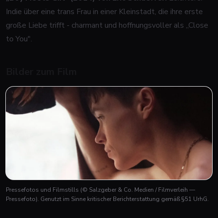
Indie über eine trans Frau in einer Kleinstadt, die ihre erste
große Liebe trifft - charmant und hoffnungsvoller als „Close
to You".
Bilder zum Film
Pressefotos und Filmstills
(© Salzgeber & Co. Medien / Filmverleih —
Pressefoto)
. Genutzt im Sinne kritischer Berichterstattung gemäß §51 UrhG.