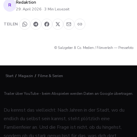
Redaktion
R
29. April 2026
·
3
Min Lesezeit
TEILEN
© Salzgeber & Co. Medien / Filmverleih — Pressefoto
Start
/
Magazin
/
Filme & Serien
Trailer über YouTube - beim Abspielen werden Daten an Google übertragen.
Du kennst das vielleicht: Nach Jahren in der Stadt, wo du
endlich du selbst sein kannst, steht plötzlich eine
Familienfeier an. Und die Frage ist nicht, ob du hingehst,
sondern ob du stark genug bist für das, was dich dort