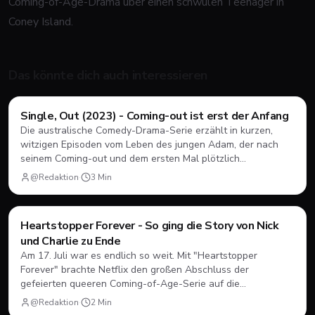
Coming-of-Age-Drama über einen schwulen Teenager in
Coney Island.
Das könnte dich auch interessieren
Filme & Serien
Single, Out (2023) - Coming-out ist erst der Anfang
Die australische Comedy-Drama-Serie erzählt in kurzen,
witzigen Episoden vom Leben des jungen Adam, der nach
seinem Coming-out und dem ersten Mal plötzlich
herausfinden muss, wie Dating, Freundschaft und Familie
@Redaktion
·
3
Min
unter neuen Vorzeichen funktionieren.
Filme & Serien
Heartstopper Forever - So ging die Story von Nick
und Charlie zu Ende
Am 17. Juli war es endlich so weit. Mit "Heartstopper
Forever" brachte Netflix den großen Abschluss der
gefeierten queeren Coming-of-Age-Serie auf die
Bildschirme. Statt einer vierten Staffel gab es diesmal einen
@Redaktion
·
2
Min
abendfüllenden Spielfilm. Wir blicken zurück, wie sich Nick