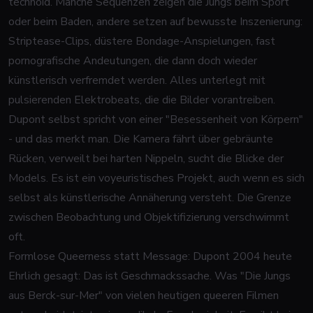
technoid. Manche Sequenzen zeigen die Jungs beim Sport
oder beim Baden, andere setzen auf bewusste Inszenierung:
Striptease-Clips, düstere Bondage-Anspielungen, fast
pornografische Andeutungen, die dann doch wieder
künstlerisch verfremdet werden. Alles unterlegt mit
pulsierenden Elektrobeats, die die Bilder vorantreiben.
Dupont selbst spricht von einer "Besessenheit von Körpern"
- und das merkt man. Die Kamera fährt über gebräunte
Rücken, verweilt bei harten Nippeln, sucht die Blicke der
Models. Es ist ein voyeuristisches Projekt, auch wenn es sich
selbst als künstlerische Annäherung versteht. Die Grenze
zwischen Beobachtung und Objektifizierung verschwimmt
oft.
Formlose Queerness statt Message: Dupont 2004 heute
Ehrlich gesagt: Das ist Geschmackssache. Was "Die Jungs
aus Berck-sur-Mer" von vielen heutigen queeren Filmen