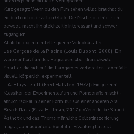
allerdings ohne aktuelle Verfügbarkeit.
Kurz gesagt: Wenn du den Film sehen willst, brauchst du
Geduld und ein bisschen Glück. Die Nische, in der er sich
bewegt, macht ihn gleichzeitig interessant und schwer
zugänglich.
Ähnliche experimentelle queere Videokünstler
Les Garçons de la Piscine (Louis Dupont, 2008):
Ein
weiterer Kurzfilm des Regisseurs über drei schwule
Sportler, die sich auf die Eurogames vorbereiten - ebenfalls
visuell, körperlich, experimentell.
L.A. Plays Itself (Fred Halsted, 1972):
Ein queerer
Klassiker, der Experimentalfilm und Pornografie mischt -
ähnlich radikal in seiner Form, nur aus einer anderen Ära.
Beach Rats (Eliza Hittman, 2017):
Wenn du die Strand-
Ästhetik und das Thema männliche Selbstinszenierung
magst, aber lieber eine Spielfilm-Erzählung hättest -