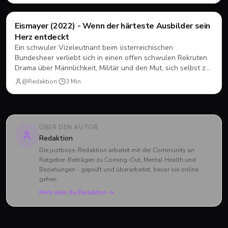
und Charlie verabschiedet haben und was das große Finale
zu bieten hatte.
Filme & Serien
Eismayer (2022) - Wenn der härteste Ausbilder sein
Herz entdeckt
Ein schwuler Vizeleutnant beim österreichischen
Bundesheer verliebt sich in einen offen schwulen Rekruten.
Drama über Männlichkeit, Militär und den Mut, sich selbst zu
sein.
@Redaktion
·
3
Min
ÜBER DEN AUTOR
Redaktion
Die justboys-Redaktion arbeitet mit der Community an
Ratgeber-Beiträgen zu Coming-Out, Mental Health und
Beziehungen - geprüft und überarbeitet, bevor sie online
gehen.
Mehr über die Redaktion →