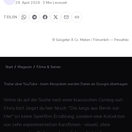
29. April 2026
·
3
Min Lesezeit
TEILEN
© Salzgeber & Co. Medien / Filmverleih — Pressefoto
Start
/
Magazin
/
Filme & Serien
Trailer über YouTube - beim Abspielen werden Daten an Google übertragen.
Wenn du auf der Suche nach einer klassischen Coming-out-
Story bist, liegst du hier falsch. "Die Jungs aus Berck-sur-
Mer" ist keine Spielfilm-Erzählung, sondern eine Kollektion
von zehn experimentellen Kurzfilmen - visuell, ohne