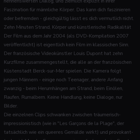
nennenswerten Dialog, und ziemlich explizit in ihrer
Faszination für männliche Körper. Das kann dich faszinieren
oder befremden - gleichgültig lässt es dich vermutlich nicht.
Zehn Minuten Strand, Körper und künstlerische Radikalität
Der Film aus dem Jahr 2004 (als DVD-Kompilation 2007
veröffentlicht) ist eigentlich kein Film im klassischen Sinn.
Der französische Videokünstler Louis Dupont hat zehn
Kurzfilme zusammengestellt, die alle an der französischen
Küstenstadt Berck-sur-Mer spielen. Die Kamera folgt
jungen Männern - einige noch Teenager, andere Anfang
zwanzig - beim Herumhängen am Strand, beim Einölen,
Raufen, Rumalbern. Keine Handlung, keine Dialoge, nur
Bilder.
Die einzelnen Clips schwanken zwischen träumerisch-
impressionistisch (wie in "Les Garçons de la Plage", der
tatsächlich wie ein queeres Gemälde wirkt) und provokant-