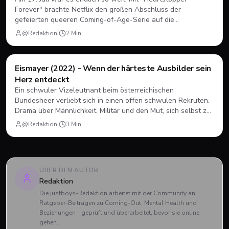
Forever" brachte Netflix den großen Abschluss der
gefeierten queeren Coming-of-Age-Serie auf die
Bildschirme. Statt einer vierten Staffel gab es diesmal einen
@Redaktion
·
2
Min
abendfüllenden Spielfilm. Wir blicken zurück, wie sich Nick
und Charlie verabschiedet haben und was das große Finale
zu bieten hatte.
Filme & Serien
Eismayer (2022) - Wenn der härteste Ausbilder sein
Herz entdeckt
Ein schwuler Vizeleutnant beim österreichischen
Bundesheer verliebt sich in einen offen schwulen Rekruten.
Drama über Männlichkeit, Militär und den Mut, sich selbst zu
sein.
@Redaktion
·
3
Min
ÜBER DEN AUTOR
Redaktion
Die justboys-Redaktion arbeitet mit der Community an
Ratgeber-Beiträgen zu Coming-Out, Mental Health und
Beziehungen - geprüft und überarbeitet, bevor sie online
gehen.