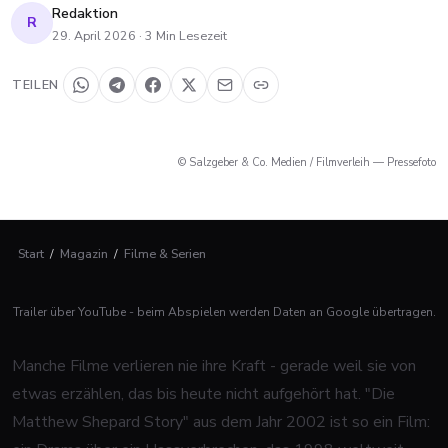
Redaktion
R
29. April 2026
·
3
Min Lesezeit
TEILEN
© Salzgeber & Co. Medien / Filmverleih — Pressefoto
Start
/
Magazin
/
Filme & Serien
Trailer über YouTube - beim Abspielen werden Daten an Google übertragen.
Manche Filme verlieren nie ihre Kraft - gerade weil sie von
etwas erzählen, das bis heute nicht aufgehört hat. "Die
Matthew Shepard Story" aus dem Jahr 2002 ist so ein Film: