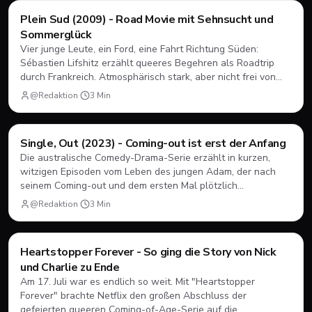
Filme & Serien
Plein Sud (2009) - Road Movie mit Sehnsucht und
Sommerglück
Vier junge Leute, ein Ford, eine Fahrt Richtung Süden:
Sébastien Lifshitz erzählt queeres Begehren als Roadtrip
durch Frankreich. Atmosphärisch stark, aber nicht frei von
Längen.
@Redaktion
·
3
Min
Filme & Serien
Single, Out (2023) - Coming-out ist erst der Anfang
Die australische Comedy-Drama-Serie erzählt in kurzen,
witzigen Episoden vom Leben des jungen Adam, der nach
seinem Coming-out und dem ersten Mal plötzlich
herausfinden muss, wie Dating, Freundschaft und Familie
@Redaktion
·
3
Min
unter neuen Vorzeichen funktionieren.
Filme & Serien
Heartstopper Forever - So ging die Story von Nick
und Charlie zu Ende
Am 17. Juli war es endlich so weit. Mit "Heartstopper
Forever" brachte Netflix den großen Abschluss der
gefeierten queeren Coming-of-Age-Serie auf die