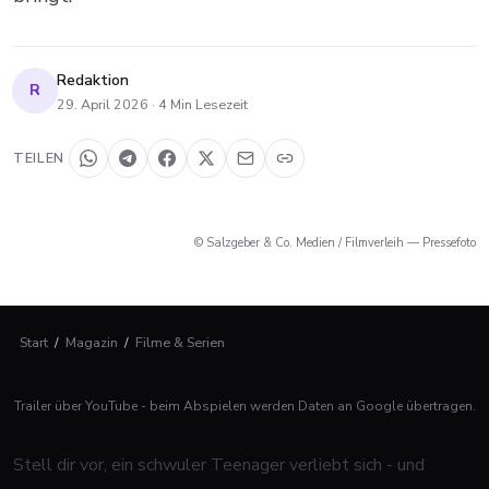
Redaktion
R
29. April 2026
·
4
Min Lesezeit
TEILEN
© Salzgeber & Co. Medien / Filmverleih — Pressefoto
Start
/
Magazin
/
Filme & Serien
Trailer über YouTube - beim Abspielen werden Daten an Google übertragen.
Stell dir vor, ein schwuler Teenager verliebt sich - und