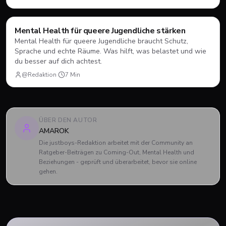
Mental Health
Mental Health für queere Jugendliche stärken
Mental Health für queere Jugendliche braucht Schutz,
Sprache und echte Räume. Was hilft, was belastet und wie
du besser auf dich achtest.
@Redaktion
·
7
Min
ÜBER DEN AUTOR
AMAROK
Die justboys-Redaktion arbeitet mit der Community an
Ratgeber-Beiträgen zu Coming-Out, Mental Health und
Beziehungen - geprüft und überarbeitet, bevor sie online
gehen.