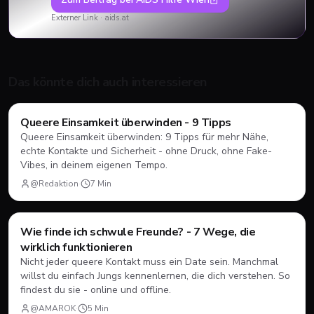
Externer Link ·
aids.at
Das könnte dich auch interessieren
Mental Health
Queere Einsamkeit überwinden - 9 Tipps
Queere Einsamkeit überwinden: 9 Tipps für mehr Nähe,
echte Kontakte und Sicherheit - ohne Druck, ohne Fake-
Vibes, in deinem eigenen Tempo.
@Redaktion
·
7
Min
Wie finde ich schwule Freunde? - 7 Wege, die
Dating
💘
wirklich funktionieren
Nicht jeder queere Kontakt muss ein Date sein. Manchmal
willst du einfach Jungs kennenlernen, die dich verstehen. So
findest du sie - online und offline.
@AMAROK
·
5
Min