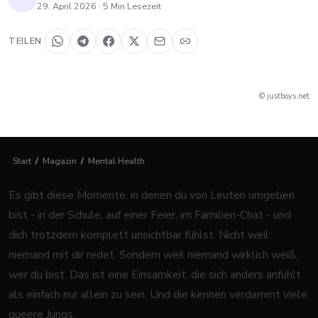
29. April 2026
·
5
Min Lesezeit
TEILEN
© justboys.net
Start
/
Magazin
/
Mental Health
Es gibt diese Momente, in denen du von Leuten umgeben
bist - in der Schule, auf einer Feier, im Familien-Chat - und
dich trotzdem komplett unsichtbar fühlst. Nicht weil
niemand mit dir redet. Sondern weil niemand
wirklich
weiß,
wer du bist. Das ist eine Einsamkeit, die sich anders anfühlt
als einfach nur allein zu sein. Und die kennen verdammt viele
queere Jungs.