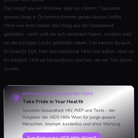
Das klingt wie ein Klischee, aber es stimmt: Tausende
queere Jungs in Österreich kennen genau dieses Gefühl.
Viele von ihnen haben den Weg aus der Einsamkeit
gefunden - nicht weil sie sich verändert haben, sondern weil
sie die richtigen Leute gefunden haben. Das kannst du auch.
Es braucht Zeit, Mut und manchmal Hilfe von außen. Aber es
ist möglich. Und wir bei justboys sind hier, um ein Teil davon
zu sein.
EMPFOHLEN VON UNSEREN PARTNERN
Take Pride in Your Health
Sexuelle Gesundheit, HIV, PrEP und Tests - der
Ratgeber der AIDS Hilfe Wien für junge queere
Menschen. Anonym, kostenlos und ohne Wertung.
Zum Beitrag bei
AIDS Hilfe Wien