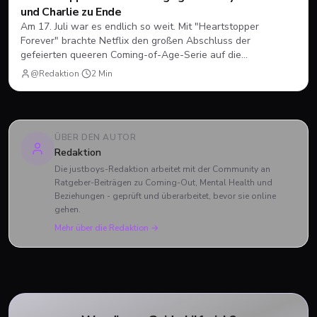
und Charlie zu Ende
Am 17. Juli war es endlich so weit. Mit "Heartstopper
Forever" brachte Netflix den großen Abschluss der
gefeierten queeren Coming-of-Age-Serie auf die
Bildschirme. Statt einer vierten Staffel gab es diesmal einen
@Redaktion
·
2
Min
abendfüllenden Spielfilm. Wir blicken zurück, wie sich Nick
und Charlie verabschiedet haben und was das große Finale
zu bieten hatte.
ÜBER DEN AUTOR
Redaktion
Die justboys-Redaktion arbeitet mit der Community an
Ratgeber-Beiträgen zu Coming-Out, Mental Health und
Beziehungen - geprüft und überarbeitet, bevor sie online
gehen.
Mehr über die Redaktion →