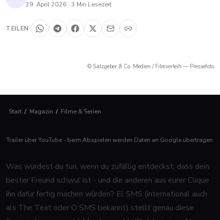
29. April 2026
·
3
Min Lesezeit
TEILEN
© Salzgeber & Co. Medien / Filmverleih — Pressefoto
Start
/
Magazin
/
Filme & Serien
Trailer über YouTube - beim Abspielen werden Daten an Google übertragen.
Was würdest du tun, wenn du zufällig entdeckst, dass dein
bester Freund schwul ist - und die anderen aus eurer Clique
ihn dafür fertig machen würden?
El SMS
(international auch
als
The Text
oder
O SMS
bekannt) stellt genau diese