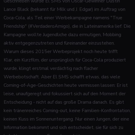
Geschrieben wurde
El SMS
von Oscar-Gewinner Dustin
Lance Black (bekannt für
Milk
und
J. Edgar
) im Auftrag von
Coca-Cola, als Teil einer Werbekampagne namens "True
Friendship" (#VerdaderoAmigo), die in Lateinamerika lief. Die
Kampagne wollte Jugendliche dazu ermutigen, Mobbing
aktiv entgegenzutreten und füreinander einzustehen.
Warum dieses 2015er Werbeprojekt noch heute trifft
Klar, ein Kurzfilm, der ursprünglich für Coca-Cola produziert
wurde, klingt erstmal verdächtig nach flacher
Werbebotschaft. Aber
El SMS
schafft etwas, das viele
Coming-of-Age-Geschichten heute vermissen lassen: Er ist
leise, unaufgeregt und fokussiert sich auf den Moment der
Entscheidung - nicht auf das große Drama danach. Es gibt
kein tränenreiches Coming-out, keine Familien-Konfrontation,
keinen Kuss im Sonnenuntergang. Nur einen Jungen, der eine
Information bekommt und sich entscheidet, sie für sich zu