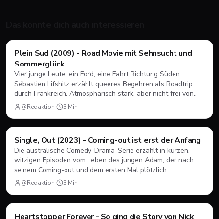
Das könnte dich auch interessieren
Filme & Serien
Plein Sud (2009) - Road Movie mit Sehnsucht und
Sommerglück
Vier junge Leute, ein Ford, eine Fahrt Richtung Süden:
Sébastien Lifshitz erzählt queeres Begehren als Roadtrip
durch Frankreich. Atmosphärisch stark, aber nicht frei von
Längen.
@Redaktion
·
3
Min
Filme & Serien
Single, Out (2023) - Coming-out ist erst der Anfang
Die australische Comedy-Drama-Serie erzählt in kurzen,
witzigen Episoden vom Leben des jungen Adam, der nach
seinem Coming-out und dem ersten Mal plötzlich
herausfinden muss, wie Dating, Freundschaft und Familie
@Redaktion
·
3
Min
unter neuen Vorzeichen funktionieren.
Filme & Serien
Heartstopper Forever - So ging die Story von Nick