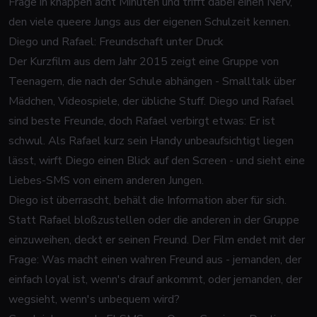
Frage in knappen acht Minuten und trifft dabei einen Nerv,
den viele queere Jungs aus der eigenen Schulzeit kennen.
Diego und Rafael: Freundschaft unter Druck
Der Kurzfilm aus dem Jahr 2015 zeigt eine Gruppe von
Teenagern, die nach der Schule abhängen - Smalltalk über
Mädchen, Videospiele, der übliche Stuff. Diego und Rafael
sind beste Freunde, doch Rafael verbirgt etwas: Er ist
schwul. Als Rafael kurz sein Handy unbeaufsichtigt liegen
lässt, wirft Diego einen Blick auf den Screen - und sieht eine
Liebes-SMS von einem anderen Jungen.
Diego ist überrascht, behält die Information aber für sich.
Statt Rafael bloßzustellen oder die anderen in der Gruppe
einzuweihen, deckt er seinen Freund. Der Film endet mit der
Frage: Was macht einen wahren Freund aus - jemanden, der
einfach loyal ist, wenn's drauf ankommt, oder jemanden, der
wegsieht, wenn's unbequem wird?