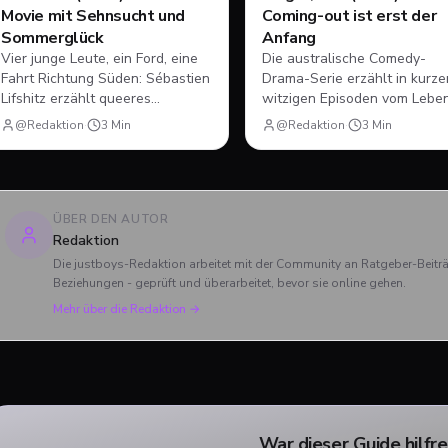
Movie mit Sehnsucht und
Coming-out ist erst der
Sommerglück
Anfang
Vier junge Leute, ein Ford, eine
Die australische Comedy-
Fahrt Richtung Süden: Sébastien
Drama-Serie erzählt in kurze
Lifshitz erzählt queeres
witzigen Episoden vom Lebe
Begehren als Roadtrip durch
des jungen Adam, der nach
@Redaktion
·
3
Min
@Redaktion
·
3
Min
Frankreich. Atmosphärisch stark,
seinem Coming-out und dem
aber nicht frei von Längen.
ersten Mal plötzlich
herausfinden muss, wie Dati
Freundschaft und Familie unt
neuen Vorzeichen funktionie
ÜBER DEN AUTOR
Redaktion
Die justboys-Redaktion arbeitet mit der Community an Ratgeber-Beit
Beziehungen - geprüft und überarbeitet, bevor sie online gehen.
Mehr über die Redaktion →
War dieser Guide hilfre