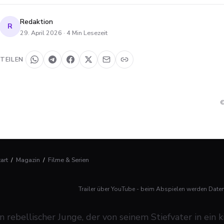
Redaktion
R
29. April 2026
·
4
Min Lesezeit
TEILEN
©
tart
/
Magazin
/
Filme & Serien
Trailer über YouTube - beim Abspielen werden Date
in rebellischer Junge, der von seinem Stiefvater in ein 