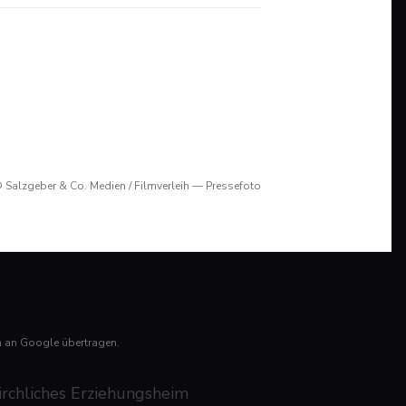
 Salzgeber & Co. Medien / Filmverleih — Pressefoto
n an Google übertragen.
kirchliches Erziehungsheim