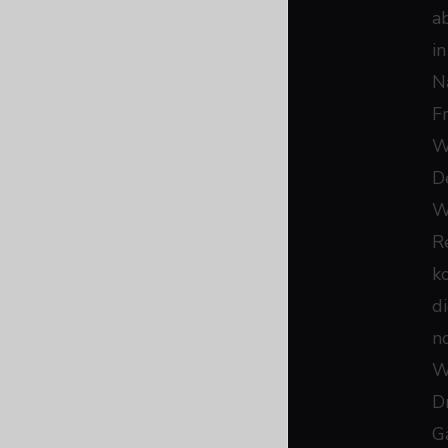
a
i
N
F
W
D
W
R
k
d
n
W
D
G