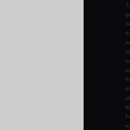
T
g
S
d
w
W
s
e
E
d
p
8
F
w