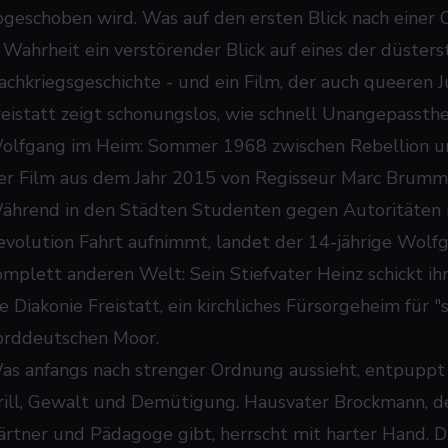
bgeschoben wird. Was auf den ersten Blick nach einer C
n Wahrheit ein verstörender Blick auf eines der düster
achkriegsgeschichte - und ein Film, der auch queeren J
reistatt zeigt schonungslos, wie schnell Unangepassthei
olfgang im Heim: Sommer 1968 zwischen Rebellion 
er Film aus dem Jahr 2015 von Regisseur Marc Brumm
ährend in den Städten Studenten gegen Autoritäten r
evolution Fahrt aufnimmt, landet der 14-jährige Wolfg
omplett anderen Welt: Sein Stiefvater Heinz schickt i
ie Diakonie Freistatt, ein kirchliches Fürsorgeheim für
orddeutschen Moor.
as anfangs nach strenger Ordnung aussieht, entpuppt s
rill, Gewalt und Demütigung. Hausvater Brockmann, der
ärtner und Pädagoge gibt, herrscht mit harter Hand. 