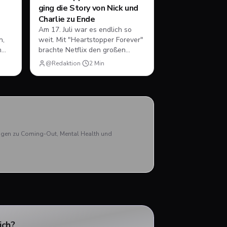
ging die Story von Nick und
Charlie zu Ende
Am 17. Juli war es endlich so
n,
weit. Mit "Heartstopper Forever"
n
brachte Netflix den großen
Abschluss der gefeierten
@Redaktion
·
2
Min
queeren Coming-of-Age-Serie
auf die Bildschirme. Statt einer
ng,
vierten Staffel gab es diesmal
er
einen abendfüllenden Spielfilm.
ren.
Wir blicken zurück, wie sich Nick
und Charlie verabschiedet haben
und was das große Finale zu
rägen zu Coming-Out, Mental Health und
bieten hatte.
ich?