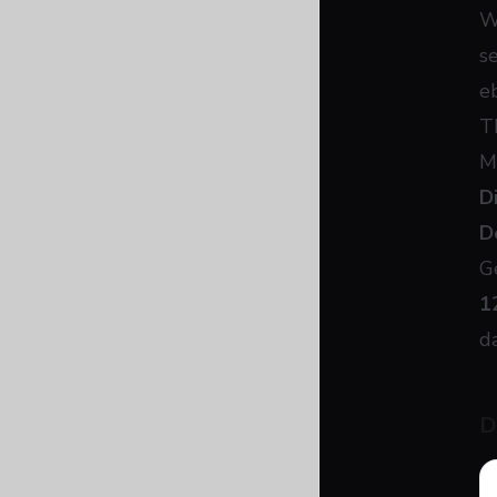
W
s
e
T
M
D
D
G
1
d
D