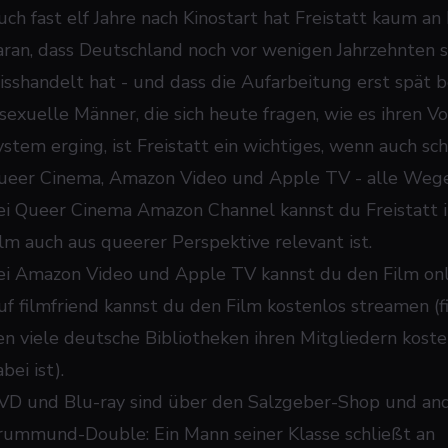
uch fast elf Jahre nach Kinostart hat Freistatt kaum an
aran, dass Deutschland noch vor wenigen Jahrzehnten 
isshandelt hat - und dass die Aufarbeitung erst spät 
isexuelle Männer, die sich heute fragen, wie es ihren V
ystem erging, ist Freistatt ein wichtiges, wenn auch 
ueer Cinema, Amazon Video und Apple TV - alle Wege 
ei Queer Cinema Amazon Channel kannst du Freistatt 
ilm auch aus queerer Perspektive relevant ist.
ei Amazon Video und Apple TV kannst du den Film onli
uf filmfriend kannst du den Film kostenlos streamen (fi
en viele deutsche Bibliotheken ihren Mitgliedern koste
bei ist).
VD und Blu-ray sind über den Salzgeber-Shop und and
rummund-Double: Ein Mann seiner Klasse schließt an