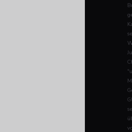
B
g
K
se
W
J
Ch
"
M
G
Gl
s
ü
v