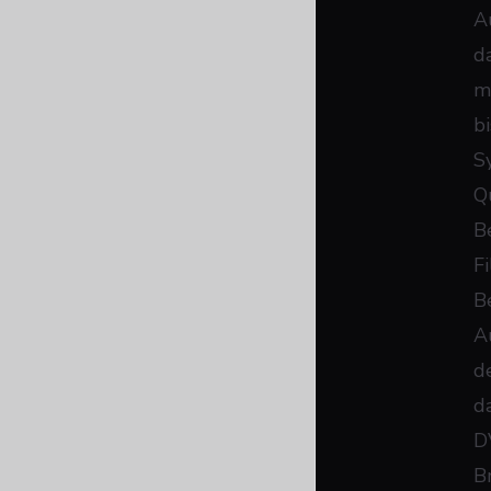
A
d
m
b
S
Q
B
F
B
A
d
da
D
B