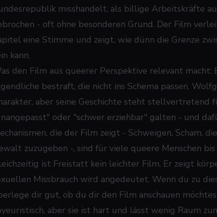
undesrepublik misshandelt, als billige Arbeitskräfte 
ebrochen - oft ohne besonderen Grund. Der Film verle
apitel eine Stimme und zeigt, wie dünn die Grenze zw
in kann.
as den Film aus queerer Perspektive relevant macht: 
ugendliche bestraft, die nicht ins Schema passen. Wolfg
arakter, aber seine Geschichte steht stellvertretend für
unangepasst" oder "schwer erziehbar" galten - und dafü
echanismen, die der Film zeigt - Schweigen, Scham, die
ewalt zuzugeben -, sind für viele queere Menschen bis
eichzeitig ist Freistatt kein leichter Film. Er zeigt kö
exuellen Missbrauch wird angedeutet. Wenn du zu die
berlege dir gut, ob du dir den Film anschauen möchtest.
oyeuristisch, aber sie ist hart und lässt wenig Raum z