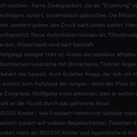
orf stechen - harte Zwangsarbeit, die als "Erziehung" v
eschlagen, isoliert, systematisch gebrochen. Die Mitsc
eite, sondern geben den Druck nach unten weiter. Hie
urchgesetzt: Neue Autoritäten müssen als "Oberbrude
erden, Widerstand wird hart bestraft.
olfgangs einziger Halt ist Anton, ein sensibler afrodeu
chüchternen Gespräche mit Brockmanns Tochter Angelika
skaliert die Gewalt. Auch Erzieher Krapp, der sich um 
s kommt zum Aufstand der Jungen - doch der Preis ist
ie Ereignisse, Wolfgang muss erkennen, dass er selbst 
lant er die Flucht durch das gefrorene Moor.
00.000 Kinder - wie Freistatt Heimterror sichtbar mac
reistatt basiert auf wahren Begebenheiten. Zwischen 
urden mehr als 800.000 Kinder und Jugendliche in kirc